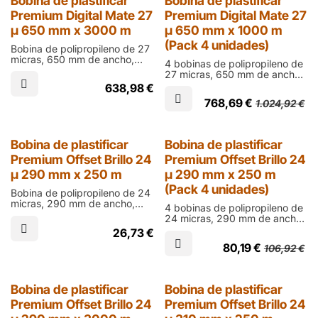
25% Dto.
Bobina de plastificar
Bobina de plastificar
Premium Digital Mate 27
Premium Digital Mate 27
µ 650 mm x 3000 m
µ 650 mm x 1000 m
(Pack 4 unidades)
Bobina de polipropileno de 27
micras, 650 mm de ancho,
4 bobinas de polipropileno de
3000 m de largo y cono de 76
27 micras, 650 mm de ancho,
mm en acabado mate para
1000 m de largo y cono de 76
638,98
€
laminar documentos impresos
mm en acabado mate para
en digital
768,69
€
1.024,92
€
laminar documentos impresos
en digital
25% Dto.
Bobina de plastificar
Bobina de plastificar
Premium Offset Brillo 24
Premium Offset Brillo 24
µ 290 mm x 250 m
µ 290 mm x 250 m
(Pack 4 unidades)
Bobina de polipropileno de 24
micras, 290 mm de ancho,
4 bobinas de polipropileno de
250 m de largo y cono de 60
24 micras, 290 mm de ancho,
mm en acabado brillo para
250 m de largo y cono de 60
26,73
€
laminar documentos impresos
mm en acabado brillo para
en ófset
80,19
€
106,92
€
laminar documentos impresos
en ófset
Bobina de plastificar
Bobina de plastificar
Premium Offset Brillo 24
Premium Offset Brillo 24