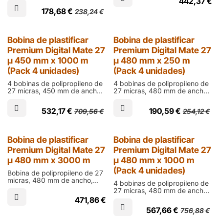
442,37
€
laminar documentos impresos
mm en acabado mate para
en digital
178,68
€
238,24
€
laminar documentos impresos
en digital
25% Dto.
25% Dto.
Bobina de plastificar
Bobina de plastificar
Premium Digital Mate 27
Premium Digital Mate 27
µ 450 mm x 1000 m
µ 480 mm x 250 m
(Pack 4 unidades)
(Pack 4 unidades)
4 bobinas de polipropileno de
4 bobinas de polipropileno de
27 micras, 450 mm de ancho,
27 micras, 480 mm de ancho,
1000 m de largo y cono de 76
250 m de largo y cono de 60
mm en acabado mate para
mm en acabado mate para
532,17
€
190,59
€
709,56
€
254,12
€
laminar documentos impresos
laminar documentos impresos
en digital
en digital
25% Dto.
Bobina de plastificar
Bobina de plastificar
Premium Digital Mate 27
Premium Digital Mate 27
µ 480 mm x 3000 m
µ 480 mm x 1000 m
(Pack 4 unidades)
Bobina de polipropileno de 27
micras, 480 mm de ancho,
4 bobinas de polipropileno de
3000 m de largo y cono de 76
27 micras, 480 mm de ancho,
mm en acabado mate para
1000 m de largo y cono de 76
471,86
€
laminar documentos impresos
mm en acabado mate para
en digital
567,66
€
756,88
€
laminar documentos impresos