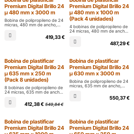
25% Dto.
Premium Digital Brillo 24
Premium Digital Brillo 24
µ 480 mm x 3000 m
µ 480 mm x 1000 m
(Pack 4 unidades)
Bobina de polipropileno de 24
micras, 480 mm de ancho,
4 bobinas de polipropileno de
3000 m de largo y cono de 76
24 micras, 480 mm de ancho,
mm en acabado brillo para
1000 m de largo y cono de 76
419,33
€
laminar documentos impresos
mm en acabado brillo para
en digital
487,29
€
laminar documentos impresos
en digital
25% Dto.
Bobina de plastificar
Bobina de plastificar
Premium Digital Brillo 24
Premium Digital Brillo 24
µ 635 mm x 250 m
µ 630 mm x 3000 m
(Pack 8 unidades)
Bobina de polipropileno de 24
micras, 635 mm de ancho,
8 bobinas de polipropileno de
3000 m de largo y cono de 76
24 micras, 635 mm de ancho,
mm en acabado brillo para
250 m de largo y cono de 60
550,37
€
laminar documentos impresos
mm en acabado brillo para
en digital
412,38
€
549,84
€
laminar documentos impresos
en ófset
25% Dto.
25% Dto.
Bobina de plastificar
Bobina de plastificar
Premium Digital Brillo 24
Premium Digital Brillo 24