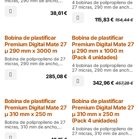
micras, 290 mm de ancho,
4 bobinas de polipropileno de
250 m de largo y cono de 60
27 micras, 290 mm de ancho,
mm en acabado mate para
250 m de largo y cono de 60
38,61
€
laminar documentos impresos
mm en acabado mate para
en digital
115,83
€
154,44
€
laminar documentos impresos
en digital
25% Dto.
Bobina de plastificar
Bobina de plastificar
Premium Digital Mate 27
Premium Digital Mate 27
µ 290 mm x 3000 m
µ 290 mm x 1000 m
(Pack 4 unidades)
Bobina de polipropileno de 27
micras, 290 mm de ancho,
4 bobinas de polipropileno de
3000 m de largo y cono de 76
27 micras, 290 mm de ancho,
mm en acabado mate para
1000 m de largo y cono de 76
285,08
€
laminar documentos impresos
mm en acabado mate para
en digital
342,96
€
457,28
€
laminar documentos impresos
en digital
25% Dto.
Bobina de plastificar
Bobina de plastificar
Premium Digital Mate 27
Premium Digital Mate 27
µ 310 mm x 250 m
µ 310 mm x 250 m
(Pack 4 unidades)
Bobina de polipropileno de 27
micras, 310 mm de ancho,
4 bobinas de polipropileno de
250 m de largo y cono de 60
27 micras, 310 mm de ancho,
mm en acabado mate para
250 m de largo y cono de 60