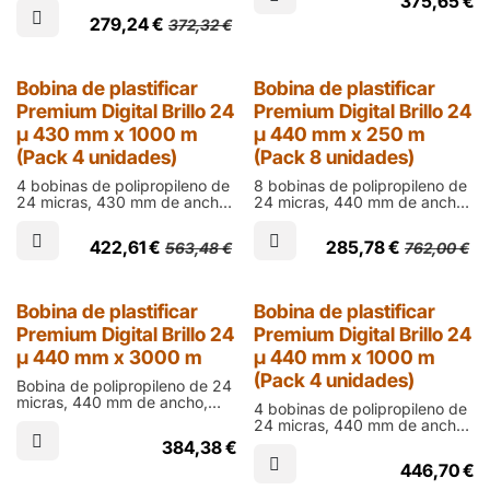
375,65
€
laminar documentos impresos
mm en acabado brillo para
en digital
279,24
€
372,32
€
laminar documentos impresos
en ófset
25% Dto.
25% Dto.
Bobina de plastificar
Bobina de plastificar
Premium Digital Brillo 24
Premium Digital Brillo 24
µ 430 mm x 1000 m
µ 440 mm x 250 m
(Pack 4 unidades)
(Pack 8 unidades)
4 bobinas de polipropileno de
8 bobinas de polipropileno de
24 micras, 430 mm de ancho,
24 micras, 440 mm de ancho,
1000 m de largo y cono de 76
250 m de largo y cono de 60
mm en acabado brillo para
mm en acabado brillo para
422,61
€
285,78
€
563,48
€
762,00
€
laminar documentos impresos
laminar documentos impresos
en digital
en ófset
25% Dto.
Bobina de plastificar
Bobina de plastificar
Premium Digital Brillo 24
Premium Digital Brillo 24
µ 440 mm x 3000 m
µ 440 mm x 1000 m
(Pack 4 unidades)
Bobina de polipropileno de 24
micras, 440 mm de ancho,
4 bobinas de polipropileno de
3000 m de largo y cono de 76
24 micras, 440 mm de ancho,
mm en acabado brillo para
1000 m de largo y cono de 76
384,38
€
laminar documentos impresos
mm en acabado brillo para
en digital
446,70
€
laminar documentos impresos