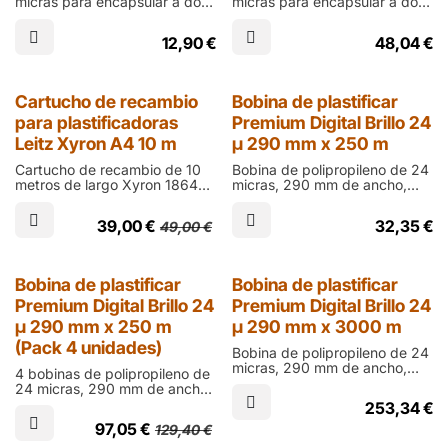
micras para encapsular a dos
micras para encapsular a dos
caras con plastificadoras
caras con plastificadoras
térmicas en tamaño DIN-A4
térmicas en tamaño DIN-A3
12,90
€
48,04
€
(216 x 303 mm) y acabado
(303 x 426 mm) y acabado
brillo
mate
Cartucho de recambio
Bobina de plastificar
para plastificadoras
Premium Digital Brillo 24
Leitz Xyron A4 10 m
µ 290 mm x 250 m
Cartucho de recambio de 10
Bobina de polipropileno de 24
metros de largo Xyron 18644
micras, 290 mm de ancho,
para laminación en frío doble
250 m de largo y cono de 60
cara con plastificadoras
mm en acabado brillo para
39,00
€
32,35
€
49,00
€
Creative Station y X900 en
laminar documentos impresos
tamaño DIN-A4 y con
en ófset
25% Dto.
Bobina de plastificar
Bobina de plastificar
Premium Digital Brillo 24
Premium Digital Brillo 24
µ 290 mm x 250 m
µ 290 mm x 3000 m
(Pack 4 unidades)
Bobina de polipropileno de 24
micras, 290 mm de ancho,
4 bobinas de polipropileno de
3000 m de largo y cono de 76
24 micras, 290 mm de ancho,
mm en acabado brillo para
250 m de largo y cono de 60
253,34
€
laminar documentos impresos
mm en acabado brillo para
en digital
97,05
€
129,40
€
laminar documentos impresos