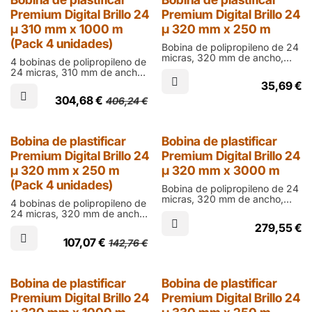
25% Dto.
Premium Digital Brillo 24
Premium Digital Brillo 24
µ 310 mm x 1000 m
µ 320 mm x 250 m
(Pack 4 unidades)
Bobina de polipropileno de 24
micras, 320 mm de ancho,
4 bobinas de polipropileno de
250 m de largo y cono de 60
24 micras, 310 mm de ancho,
mm en acabado brillo para
1000 m de largo y cono de 76
35,69
€
laminar documentos impresos
mm en acabado brillo para
en ófset
304,68
€
406,24
€
laminar documentos impresos
en digital
25% Dto.
Bobina de plastificar
Bobina de plastificar
Premium Digital Brillo 24
Premium Digital Brillo 24
µ 320 mm x 250 m
µ 320 mm x 3000 m
(Pack 4 unidades)
Bobina de polipropileno de 24
micras, 320 mm de ancho,
4 bobinas de polipropileno de
3000 m de largo y cono de 76
24 micras, 320 mm de ancho,
mm en acabado brillo para
250 m de largo y cono de 60
279,55
€
laminar documentos impresos
mm en acabado brillo para
en digital
107,07
€
142,76
€
laminar documentos impresos
en ófset
25% Dto.
Bobina de plastificar
Bobina de plastificar
Premium Digital Brillo 24
Premium Digital Brillo 24