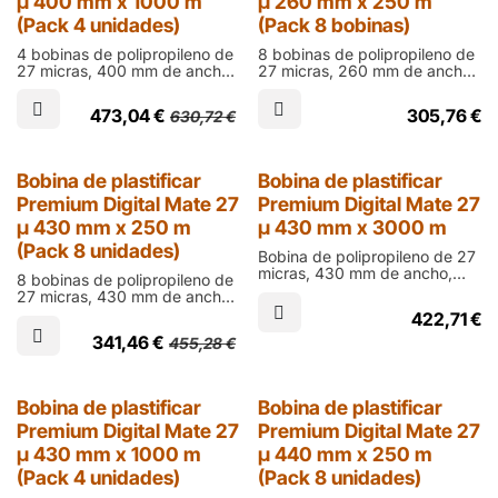
µ 400 mm x 1000 m
µ 260 mm x 250 m
(Pack 4 unidades)
(Pack 8 bobinas)
4 bobinas de polipropileno de
8 bobinas de polipropileno de
27 micras, 400 mm de ancho,
27 micras, 260 mm de ancho,
1000 m de largo y cono de 76
250 m de largo y cono de 60
mm en acabado mate para
mm en acabado mate para
473,04
€
305,76
€
630,72
€
laminar documentos impresos
laminar documentos impresos
en digital
en digital
25% Dto.
Bobina de plastificar
Bobina de plastificar
Premium Digital Mate 27
Premium Digital Mate 27
µ 430 mm x 250 m
µ 430 mm x 3000 m
(Pack 8 unidades)
Bobina de polipropileno de 27
micras, 430 mm de ancho,
8 bobinas de polipropileno de
3000 m de largo y cono de 76
27 micras, 430 mm de ancho,
mm en acabado mate para
250 m de largo y cono de 60
422,71
€
laminar documentos impresos
mm en acabado mate para
en digital
341,46
€
455,28
€
laminar documentos impresos
en digital
25% Dto.
25% Dto.
Bobina de plastificar
Bobina de plastificar
Premium Digital Mate 27
Premium Digital Mate 27
µ 430 mm x 1000 m
µ 440 mm x 250 m
(Pack 4 unidades)
(Pack 8 unidades)