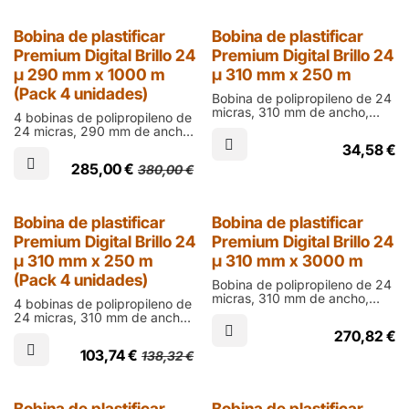
en ófset
25% Dto.
Bobina de plastificar
Bobina de plastificar
Premium Digital Brillo 24
Premium Digital Brillo 24
µ 290 mm x 1000 m
µ 310 mm x 250 m
(Pack 4 unidades)
Bobina de polipropileno de 24
micras, 310 mm de ancho,
4 bobinas de polipropileno de
250 m de largo y cono de 60
24 micras, 290 mm de ancho,
mm en acabado brillo para
1000 m de largo y cono de 76
34,58
€
laminar documentos impresos
mm en acabado brillo
en ófset
285,00
€
380,00
€
25% Dto.
Bobina de plastificar
Bobina de plastificar
Premium Digital Brillo 24
Premium Digital Brillo 24
µ 310 mm x 250 m
µ 310 mm x 3000 m
(Pack 4 unidades)
Bobina de polipropileno de 24
micras, 310 mm de ancho,
4 bobinas de polipropileno de
3000 m de largo y cono de 76
24 micras, 310 mm de ancho,
mm en acabado brillo para
250 m de largo y cono de 60
270,82
€
laminar documentos impresos
mm en acabado brillo para
en digital
103,74
€
138,32
€
laminar documentos impresos
en ófset
Bobina de plastificar
Bobina de plastificar