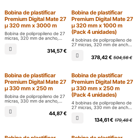
en digital
25% Dto.
Bobina de plastificar
Bobina de plastificar
Premium Digital Mate 27
Premium Digital Mate 27
µ 320 mm x 3000 m
µ 320 mm x 1000 m
(Pack 4 unidades)
Bobina de polipropileno de 27
micras, 320 mm de ancho,
4 bobinas de polipropileno de
3000 m de largo y cono de 76
27 micras, 320 mm de ancho,
mm en acabado mate para
1000 m de largo y cono de 76
314,57
€
laminar documentos impresos
mm en acabado mate para
en digital
378,42
€
504,56
€
laminar documentos impresos
en digital
25% Dto.
Bobina de plastificar
Bobina de plastificar
Premium Digital Mate 27
Premium Digital Mate 27
µ 330 mm x 250 m
µ 330 mm x 250 m
(Pack 4 unidades)
Bobina de polipropileno de 27
micras, 330 mm de ancho,
4 bobinas de polipropileno de
250 m de largo y cono de 60
27 micras, 330 mm de ancho,
mm en acabado mate para
250 m de largo y cono de 60
44,87
€
laminar documentos impresos
mm en acabado mate para
en digital
134,61
€
179,48
€
laminar documentos impresos
en digital
Bobina de plastificar
Bobina de plastificar