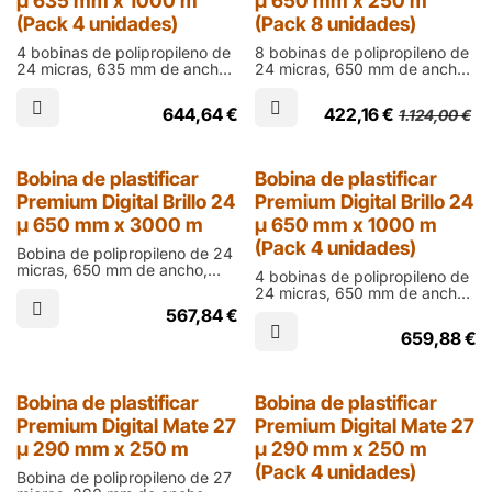
µ 635 mm x 1000 m
µ 650 mm x 250 m
(Pack 4 unidades)
(Pack 8 unidades)
4 bobinas de polipropileno de
8 bobinas de polipropileno de
24 micras, 635 mm de ancho,
24 micras, 650 mm de ancho,
1000 m de largo y cono de 76
250 m de largo y cono de 60
mm en acabado brillo para
mm en acabado brillo para
644,64
€
422,16
€
1.124,00
€
laminar documentos impresos
laminar documentos impresos
en digital
en ófset
25% Dto.
Bobina de plastificar
Bobina de plastificar
Premium Digital Brillo 24
Premium Digital Brillo 24
µ 650 mm x 3000 m
µ 650 mm x 1000 m
(Pack 4 unidades)
Bobina de polipropileno de 24
micras, 650 mm de ancho,
4 bobinas de polipropileno de
3000 m de largo y cono de 76
24 micras, 650 mm de ancho,
mm en acabado brillo para
1000 m de largo y cono de 76
567,84
€
laminar documentos impresos
mm en acabado brillo para
en digital
659,88
€
laminar documentos impresos
en digital
25% Dto.
Bobina de plastificar
Bobina de plastificar
Premium Digital Mate 27
Premium Digital Mate 27
µ 290 mm x 250 m
µ 290 mm x 250 m
(Pack 4 unidades)
Bobina de polipropileno de 27