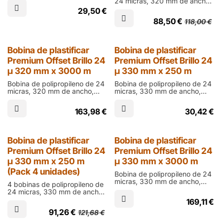
24 micras, 320 mm de ancho,
mm en acabado brillo para
250 m de largo y cono de 60
29,50
€
laminar documentos impresos
mm en acabado brillo para
en ófset
88,50
€
118,00
€
laminar documentos impresos
en ófset
Bobina de plastificar
Bobina de plastificar
Premium Offset Brillo 24
Premium Offset Brillo 24
µ 320 mm x 3000 m
µ 330 mm x 250 m
Bobina de polipropileno de 24
Bobina de polipropileno de 24
micras, 320 mm de ancho,
micras, 330 mm de ancho,
3000 m de largo y cono de 76
250 m de largo y cono de 60
mm en acabado brillo para
mm en acabado brillo para
163,98
€
30,42
€
laminar documentos impresos
laminar documentos impresos
en ófset
en ófset
25% Dto.
Bobina de plastificar
Bobina de plastificar
Premium Offset Brillo 24
Premium Offset Brillo 24
µ 330 mm x 250 m
µ 330 mm x 3000 m
(Pack 4 unidades)
Bobina de polipropileno de 24
micras, 330 mm de ancho,
4 bobinas de polipropileno de
3000 m de largo y cono de 76
24 micras, 330 mm de ancho,
mm en acabado brillo para
250 m de largo y cono de 60
169,11
€
laminar documentos impresos
mm en acabado brillo para
en ófset
91,26
€
121,68
€
laminar documentos impresos