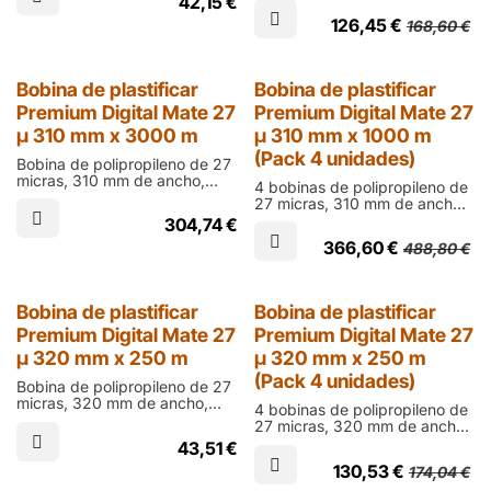
42,15
€
laminar documentos impresos
mm en acabado mate para
en digital
126,45
€
168,60
€
laminar documentos impresos
en digital
25% Dto.
Bobina de plastificar
Bobina de plastificar
Premium Digital Mate 27
Premium Digital Mate 27
µ 310 mm x 3000 m
µ 310 mm x 1000 m
(Pack 4 unidades)
Bobina de polipropileno de 27
micras, 310 mm de ancho,
4 bobinas de polipropileno de
3000 m de largo y cono de 76
27 micras, 310 mm de ancho,
mm en acabado mate para
1000 m de largo y cono de 76
304,74
€
laminar documentos impresos
mm en acabado mate para
en digital
366,60
€
488,80
€
laminar documentos impresos
en digital
25% Dto.
Bobina de plastificar
Bobina de plastificar
Premium Digital Mate 27
Premium Digital Mate 27
µ 320 mm x 250 m
µ 320 mm x 250 m
(Pack 4 unidades)
Bobina de polipropileno de 27
micras, 320 mm de ancho,
4 bobinas de polipropileno de
250 m de largo y cono de 60
27 micras, 320 mm de ancho,
mm en acabado mate para
250 m de largo y cono de 60
43,51
€
laminar documentos impresos
mm en acabado mate para
en digital
130,53
€
174,04
€
laminar documentos impresos