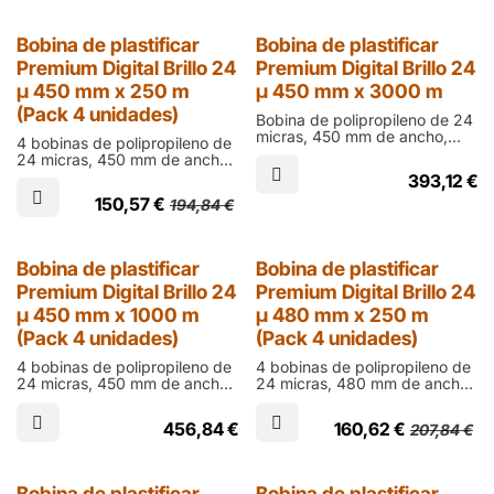
en digital
25% Dto.
Bobina de plastificar
Bobina de plastificar
Premium Digital Brillo 24
Premium Digital Brillo 24
µ 450 mm x 250 m
µ 450 mm x 3000 m
(Pack 4 unidades)
Bobina de polipropileno de 24
micras, 450 mm de ancho,
4 bobinas de polipropileno de
3000 m de largo y cono de 76
24 micras, 450 mm de ancho,
mm en acabado brillo para
250 m de largo y cono de 60
393,12
€
laminar documentos impresos
mm en acabado brillo para
en digital
150,57
€
194,84
€
laminar documentos impresos
en ófset
25% Dto.
25% Dto.
Bobina de plastificar
Bobina de plastificar
Premium Digital Brillo 24
Premium Digital Brillo 24
µ 450 mm x 1000 m
µ 480 mm x 250 m
(Pack 4 unidades)
(Pack 4 unidades)
4 bobinas de polipropileno de
4 bobinas de polipropileno de
24 micras, 450 mm de ancho,
24 micras, 480 mm de ancho,
1000 m de largo y cono de 76
250 m de largo y cono de 60
mm en acabado brillo para
mm en acabado brillo para
456,84
€
160,62
€
207,84
€
laminar documentos impresos
laminar documentos impresos
en digital
en ófset
Bobina de plastificar
Bobina de plastificar