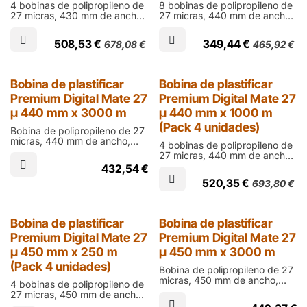
4 bobinas de polipropileno de
8 bobinas de polipropileno de
27 micras, 430 mm de ancho,
27 micras, 440 mm de ancho,
1000 m de largo y cono de 76
250 m de largo y cono de 60
mm en acabado mate para
mm en acabado mate para
508,53
€
349,44
€
678,08
€
465,92
€
laminar documentos impresos
laminar documentos impresos
en digital
en digital
25% Dto.
Bobina de plastificar
Bobina de plastificar
Premium Digital Mate 27
Premium Digital Mate 27
µ 440 mm x 3000 m
µ 440 mm x 1000 m
(Pack 4 unidades)
Bobina de polipropileno de 27
micras, 440 mm de ancho,
4 bobinas de polipropileno de
3000 m de largo y cono de 76
27 micras, 440 mm de ancho,
mm en acabado mate para
1000 m de largo y cono de 76
432,54
€
laminar documentos impresos
mm en acabado mate para
en digital
520,35
€
693,80
€
laminar documentos impresos
en digital
25% Dto.
Bobina de plastificar
Bobina de plastificar
Premium Digital Mate 27
Premium Digital Mate 27
µ 450 mm x 250 m
µ 450 mm x 3000 m
(Pack 4 unidades)
Bobina de polipropileno de 27
micras, 450 mm de ancho,
4 bobinas de polipropileno de
3000 m de largo y cono de 76
27 micras, 450 mm de ancho,
mm en acabado mate para
250 m de largo y cono de 60