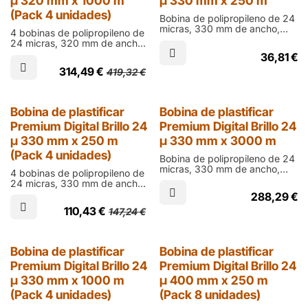
µ 320 mm x 1000 m
µ 330 mm x 250 m
(Pack 4 unidades)
Bobina de polipropileno de 24
micras, 330 mm de ancho,
4 bobinas de polipropileno de
250 m de largo y cono de 60
24 micras, 320 mm de ancho,
mm en acabado brillo para
1000 m de largo y cono de 76
36,81
€
laminar documentos impresos
mm en acabado brillo para
en ófset
314,49
€
419,32
€
laminar documentos impresos
en digital
25% Dto.
Bobina de plastificar
Bobina de plastificar
Premium Digital Brillo 24
Premium Digital Brillo 24
µ 330 mm x 250 m
µ 330 mm x 3000 m
(Pack 4 unidades)
Bobina de polipropileno de 24
micras, 330 mm de ancho,
4 bobinas de polipropileno de
3000 m de largo y cono de 76
24 micras, 330 mm de ancho,
mm en acabado brillo para
250 m de largo y cono de 60
288,29
€
laminar documentos impresos
mm en acabado brillo para
en digital
110,43
€
147,24
€
laminar documentos impresos
en ófset
25% Dto.
25% Dto.
Bobina de plastificar
Bobina de plastificar
Premium Digital Brillo 24
Premium Digital Brillo 24
µ 330 mm x 1000 m
µ 400 mm x 250 m
(Pack 4 unidades)
(Pack 8 unidades)