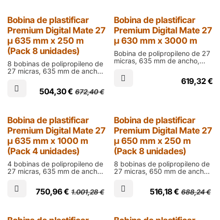
en digital
25% Dto.
Bobina de plastificar
Bobina de plastificar
Premium Digital Mate 27
Premium Digital Mate 27
µ 635 mm x 250 m
µ 630 mm x 3000 m
(Pack 8 unidades)
Bobina de polipropileno de 27
micras, 635 mm de ancho,
8 bobinas de polipropileno de
3000 m de largo y cono de 76
27 micras, 635 mm de ancho,
mm en acabado mate para
250 m de largo y cono de 60
619,32
€
laminar documentos impresos
mm en acabado mate para
en digital
504,30
€
672,40
€
laminar documentos impresos
en digital
25% Dto.
25% Dto.
Bobina de plastificar
Bobina de plastificar
Premium Digital Mate 27
Premium Digital Mate 27
µ 635 mm x 1000 m
µ 650 mm x 250 m
(Pack 4 unidades)
(Pack 8 unidades)
4 bobinas de polipropileno de
8 bobinas de polipropileno de
27 micras, 635 mm de ancho,
27 micras, 650 mm de ancho,
1000 m de largo y cono de 76
250 m de largo y cono de 60
mm en acabado mate para
mm en acabado mate para
750,96
€
516,18
€
1.001,28
€
688,24
€
laminar documentos impresos
laminar documentos impresos
en digital
en digital