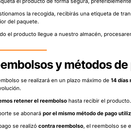
ueta el producto de forma segura, preferiblemente 
stionamos la recogida, recibirás una etiqueta de tr
ior del paquete.
o el producto llegue a nuestro almacén, procesare
embolsos y métodos de
embolso se realizará en un plazo máximo de
14 días 
volución.
emos retener el reembolso
hasta recibir el producto.
porte se abonará
por el mismo método de pago utili
 pago se realizó
contra reembolso
, el reembolso se 