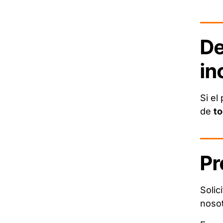
De
in
Si el
de
to
Pr
Solic
nosot