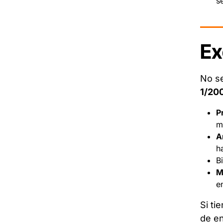
s
Ex
No se
1/20
P
m
A
h
B
M
e
Si ti
de en