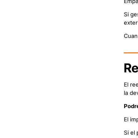
Empaq
Si ge
exter
Cuand
Re
El re
la de
Podr
El im
Si el