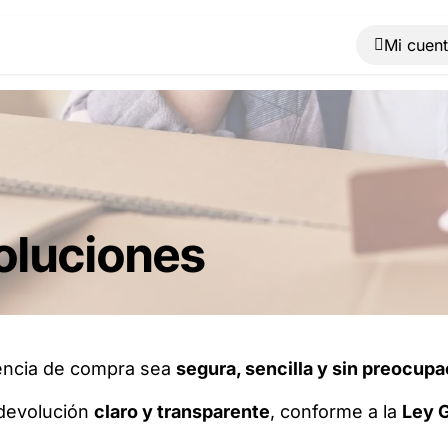
Muebles
Máquinas
Material de oficina
Blog
voluciones
encia de compra sea
segura, sencilla y sin preocup
 devolución
claro y transparente
, conforme a la
Ley G