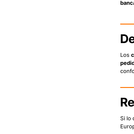
banc
De
Los
c
pedid
conf
Re
Si lo
Europ