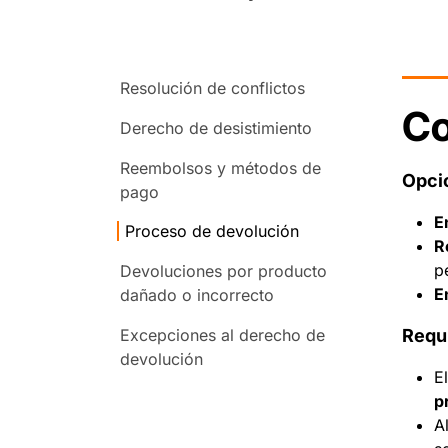
Resolución de conflictos
Co
Derecho de desistimiento
Reembolsos y métodos de
Opci
pago
E
Proceso de devolución
R
p
Devoluciones por producto
E
dañado o incorrecto
Excepciones al derecho de
Requi
devolución
E
p
A