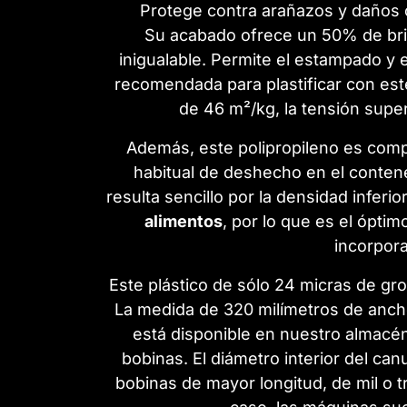
Protege contra arañazos y daños c
Su acabado ofrece un
50% de bril
inigualable. Permite el estampado y e
recomendada para plastificar con est
de 46 m²/kg
, la
tensión super
Además, este polipropileno es co
habitual de deshecho en el contene
resulta sencillo por la densidad inferio
alimentos
, por lo que es el ópti
incorpora
Este plástico de sólo 24 micras de gro
La medida de 320 milímetros de ancho
está disponible en nuestro almacén
bobinas. El diámetro interior del ca
bobinas de mayor longitud, de mil o t