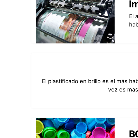
I
El 
hab
El plastificado en brillo es el más h
vez es más
B