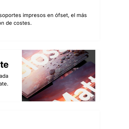
 soportes impresos en ófset, el más
ón de costes.
te
cada
ate.