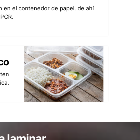
n en el contenedor de papel, de ahí
 PCR.
ico
rten
ica.
a laminar