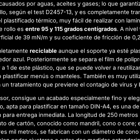
ausados por aguas, aceites y gases; lo que garantiza
lo, según el test D2457-13, y es
completamente trans
l plastificado térmico, muy fácil de realizar con la
e rollo es
entre 95 y 115 grados centígrados
. A nive
ficial de 39 mN/m y su coeficiente de fricción de 
mpletamente
reciclable
aunque el soporte ya esté plas
dor azul. Posteriormente se separa el film de polipro
r a 1 de este plástico, que se puede volver a reutilizar
mo plastificar menús o manteles. También es muy utili
 un tratamiento que previene el contagio de virus y 
sor, consigue un acabado especialmente fino y elega
, apta para plastificar en tamaño DIN-A4, es una de
 para entrega inmediata. La longitud de 250 metros e
nuto de cartón, conocido como mandril, cono o core; 
res mil metros, se fabrican con un diámetro de cono