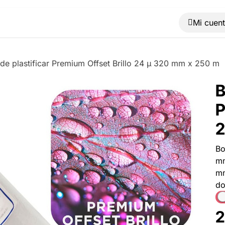
Muebles
Máquinas
Material de oficina
Blog
de plastificar Premium Offset Brillo 24 µ 320 mm x 250 m
B
P
2
Bo
mm
mm
do
2