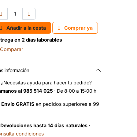
Añadir a la cesta
Comprar ya
trega en 2 días laborables
Comparar
s información
️
¿Necesitas ayuda para hacer tu pedido?
ámanos al 985 514 025
· De 8:00 a 15:00 h

Envío GRATIS
en pedidos superiores a 99
️
Devoluciones hasta 14 días naturales
·
nsulta condiciones