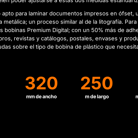
elen poder ajustarse a estas dos medidas estandari
o apto para laminar documentos impresos en ófset, 
 metálica; un proceso similar al de la litografía. Pa
 bobinas Premium Digital; con un 50% más de adhes
bros, revistas y catálogos, postales, envases y pro
 dudas sobre el tipo de bobina de plástico que neces
320
250
mm de ancho
m de largo
m