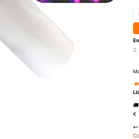
En
Má
☎
Ll

€
↩
Co