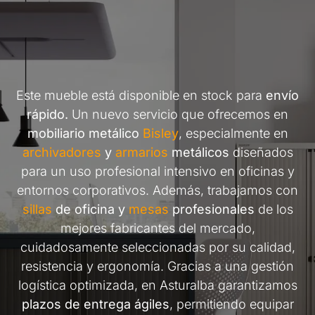
Este mueble está disponible en stock para
envío
rápido.
Un nuevo servicio que ofrecemos en
mobiliario metálico
Bisley
, especialmente en
archivadores
y
armarios
metálicos
diseñados
para un uso profesional intensivo en oficinas y
entornos corporativos. Además, trabajamos con
sillas
de oficina y
mesas
profesionales
de los
mejores fabricantes del mercado,
cuidadosamente seleccionadas por su calidad,
resistencia y ergonomía. Gracias a una gestión
logística optimizada, en Asturalba garantizamos
plazos de entrega ágiles
, permitiendo equipar