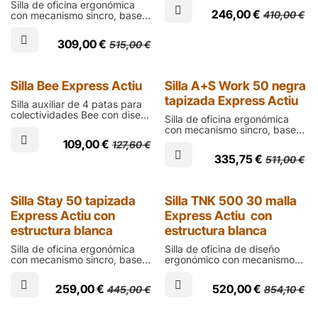
Silla de oficina ergonómica
tapizado elevable con lumbar
246,00
€
410,00
€
con mecanismo sincro, base
regulable, asiento de espuma
de ruedas en poliamida negra,
tapizada en negro y brazos
carcasa negra, asiento de
regulables
309,00
€
515,00
€
espuma inyectada, brazos 2D
y respaldo regulable de tejido
técnico transpirable
Express
Express
Silla Bee Express Actiu
Silla A+S Work 50 negra
tapizada Express Actiu
Silla auxiliar de 4 patas para
colectividades Bee con diseño
Silla de oficina ergonómica
en polipropileno y fibra de
con mecanismo sincro, base
vidrio disponible en 6 colores
de ruedas de poliamida y
109,00
€
127,60
€
a elegir
carcasa negra, asiento de
335,75
€
511,00
€
espuma inyectada y respaldo
tapizados en negro
Express
Express
Silla Stay 50 tapizada
Silla TNK 500 30 malla
Express Actiu con
Express Actiu con
estructura blanca
estructura blanca
Silla de oficina ergonómica
Silla de oficina de diseño
con mecanismo sincro, base
ergonómico con mecanismo
de ruedas en poliamida
sincro, base de ruedas y
blanca, carcasa blanca,
marco del respaldo en
259,00
€
520,00
€
445,00
€
854,10
€
asiento de espuma inyectada
aluminio blanco, asiento de
y respaldo ergonómico
espuma inyectada y respaldo
tapizado en negro
de tejido técnico transpirable