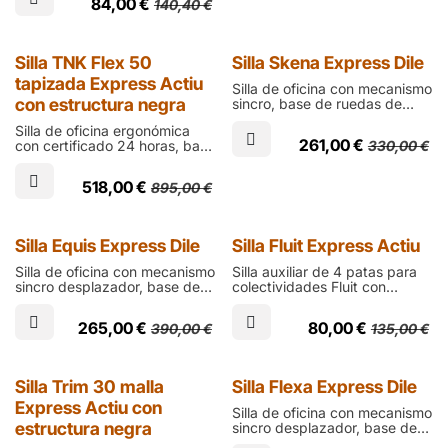
en negro y respaldo de tejido
84,00
€
140,40
€
en 7 colores, brazos
técnico transpirable
opcionales, y estructura
metálica en blanco o negro
Express
Express
Silla TNK Flex 50
Silla Skena Express Dile
tapizada Express Actiu
Silla de oficina con mecanismo
con estructura negra
sincro, base de ruedas de
nylon, carcasa negra,
Silla de oficina ergonómica
respaldo de diseño con malla
261,00
€
330,00
€
con certificado 24 horas, base
ergonómica y asiento de
de ruedas en poliamida negra,
espuma tapizada en negro
asiento de espuma inyectada
518,00
€
895,00
€
y respaldo con cabecero y
respuesta inteligente a la
torsión tapizados en tela
negra
Express
Express
Silla Equis Express Dile
Silla Fluit Express Actiu
Silla de oficina con mecanismo
Silla auxiliar de 4 patas para
sincro desplazador, base de
colectividades Fluit con
ruedas de nylon, carcasa
respaldo y asiento de diseño
negra, respaldo de diseño con
en polipropileno y fibra de
265,00
€
80,00
€
390,00
€
135,00
€
malla ergonómica y soporte
vidrio 100% reciclado
lumbar regulable, asiento de
disponible en 6 colores a
espuma tapizada en negro
elegir
Express
Express
Silla Trim 30 malla
Silla Flexa Express Dile
Express Actiu con
Silla de oficina con mecanismo
estructura negra
sincro desplazador, base de
ruedas de nylon, respaldo