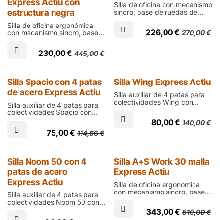
Express Actiu con
Silla de oficina con mecanismo
estructura negra
sincro, base de ruedas de
nylon, carcasa negra,
Silla de oficina ergonómica
respaldo de diseño con malla
226,00
€
270,00
€
con mecanismo sincro, base
ergonómica y refuerzo lumbar
de ruedas en poliamida negra,
y asiento de espuma tapizada
carcasa negra, asiento de
en negro
230,00
€
445,00
€
espuma inyectada y respaldo
ergonómico tapizado en
negro o azul
Express
Express
Silla Spacio con 4 patas
Silla Wing Express Actiu
de acero Express Actiu
Silla auxiliar de 4 patas para
colectividades Wing con
Silla auxiliar de 4 patas para
diseño vintage renovado en
colectividades Spacio con
polipropileno y fibra de vidrio
diseño apilable y atemporal,
80,00
€
140,00
€
disponible en 7 colores a
carcasa de polipropileno y
elegir
75,00
€
114,66
€
fibra de vidrio en 7 colores,
brazos opcionales, y
estructura en blanco o gris
aluminizado
Express
Express
Silla Noom 50 con 4
Silla A+S Work 30 malla
patas de acero
Express Actiu
Express Actiu
Silla de oficina ergonómica
con mecanismo sincro, base
Silla auxiliar de 4 patas para
de ruedas de poliamida y
colectividades Noom 50 con
carcasa negra, asiento de
diseño minimalista, carcasa de
343,00
€
510,00
€
espuma inyectada tapizado
polipropileno y fibra de vidrio