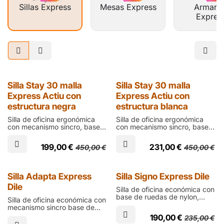
Sillas Express
Mesas Express
Armario
Expres
Express
Express
Silla Stay 30 malla
Silla Stay 30 malla
Express Actiu con
Express Actiu con
estructura negra
estructura blanca
Silla de oficina ergonómica
Silla de oficina ergonómica
con mecanismo sincro, base
con mecanismo sincro, base
de ruedas en poliamida negra,
de ruedas en poliamida
carcasa negra, asiento de
blanca, carcasa blanca,
199,00
€
231,00
€
450,00
€
450,00
€
espuma inyectada y respaldo
asiento de espuma inyectada
de tejido técnico transpirable
y respaldo de tejido técnico
con brazos 2D y cabecero
transpirable
opcionales
Express
Express
Silla Adapta Express
Silla Signo Express Dile
Dile
Silla de oficina económica con
base de ruedas de nylon,
Silla de oficina económica con
carcasa negra, respaldo de
mecanismo sincro base de
malla ergonómica con
ruedas de nylon y carcasa
190,00
€
235,00
€
mecanismo sincro, refuerzo
negra y asiento y respaldo de