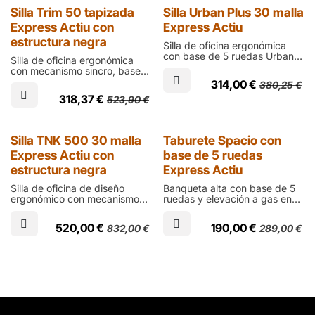
Express
Express
Silla Trim 50 tapizada
Silla Urban Plus 30 malla
Express Actiu con
Express Actiu
estructura negra
Silla de oficina ergonómica
con base de 5 ruedas Urban
Silla de oficina ergonómica
Plus 30 con carcasa negra,
con mecanismo sincro, base
asiento tapizado en negro,
de ruedas en poliamida negra,
314,00
€
380,25
€
respaldo de tejido técnico
carcasa negra, asiento de
transpirable y brazos fijos
318,37
€
523,90
€
espuma inyectada y respaldo
cerrados
ergonómico regulable
tapizados en negro o azul
Express
Express
Silla TNK 500 30 malla
Taburete Spacio con
Express Actiu con
base de 5 ruedas
estructura negra
Express Actiu
Silla de oficina de diseño
Banqueta alta con base de 5
ergonómico con mecanismo
ruedas y elevación a gas en
sincro, base de ruedas y
poliamida negra Spacio con
marco del respaldo en
diseño atemporañ, carcasa de
520,00
€
190,00
€
832,00
€
289,00
€
aluminio negro, asiento de
polipropileno y fibra de vidrio
espuma inyectada y respaldo
en negro, asiento tapizado
de tejido técnico transpirable
opcional y aro resposapiés
cromado