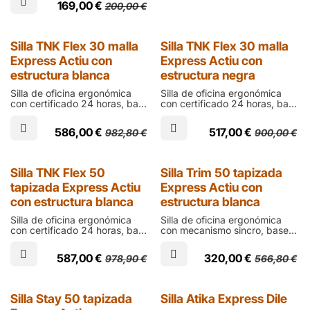
lumbar y asiento de espuma
169,00
€
200,00
€
espuma tapizada en negro
tapizada en negro
Express
Express
Silla TNK Flex 30 malla
Silla TNK Flex 30 malla
Express Actiu con
Express Actiu con
estructura blanca
estructura negra
Silla de oficina ergonómica
Silla de oficina ergonómica
con certificado 24 horas, base
con certificado 24 horas, base
de ruedas en aluminio blanco,
de ruedas en poliamida negra,
asiento de espuma inyectada
asiento de espuma inyectada
586,00
€
517,00
€
982,80
€
900,00
€
y respaldo de tejido técnico
y respaldo de tejido técnico
transpirable con cabecero,
transpirable con cabecero y
marco blanco y respuesta
respuesta inteligente a la
inteligente a la torsión
torsión
Express
Express
Silla TNK Flex 50
Silla Trim 50 tapizada
tapizada Express Actiu
Express Actiu con
con estructura blanca
estructura blanca
Silla de oficina ergonómica
Silla de oficina ergonómica
con certificado 24 horas, base
con mecanismo sincro, base
de ruedas en poliamida negra,
de ruedas en poliamida
asiento de espuma inyectada
blanca, carcasa blanca,
587,00
€
320,00
€
978,90
€
566,80
€
y respaldo con cabecero y
asiento de espuma inyectada
respuesta inteligente a la
y respaldo ergonómico
torsión tapizados en tela
regulable tapizado en negro o
negra
azul
Express
Express
Silla Stay 50 tapizada
Silla Atika Express Dile