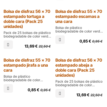
de grosor; para disfraces de
200 micras de grosor; para
cebra
disfraces de reptil, dragón o
dinosaurio
Outlet
Bolsa de disfraz 56 x 70
Bolsa de disfraz 55 x 70
estampado tortuga a
estampado escamas a
doble cara (Pack 25
una cara
unidades)
Bolsa de plástico
biodegradable de color verde
Pack de 25 bolsas de plástico
con escamas impresas a una
biodegradable de color verde
cara de talla infantil de 700
con escamas impresas de
0,85
€
0,95
€
mm de alto, 550 de ancho y
talla infantil de 700 mm de
200 micras de grosor; para
13,69
€
22,50
€
alto, 560 de ancho y 200
disfraces de reptil, dragón o
micras de grosor; para crear
dinosaurio
disfraces personalizados para
grupos de niños de reptil,
Outlet
Bolsa de disfraz 55 x 70
Bolsa de disfraz 56 x 70
anfibio, dragón, dinosaurio o
estampado jirafa a una
estampado abeja a
tortuga en guarderías,
escuelas y ludotecas
cara
doble cara (Pack 25
unidades)
Bolsa de plástico
biodegradable de color
Pack de 25 bolsas de plástico
amarillo con machas marrones
biodegradable de color
impresas a una cara de talla
amarillo con rayas negras
0,85
€
0,95
€
infantil de 700 mm de alto,
impresas a doble cara de talla
550 de ancho y 200 micras
13,69
€
22,50
€
infantil de 700 mm de alto,
de grosor; para disfraces de
560 de ancho y 200 micras
jirafa
de grosor; para crear
disfraces de avispa o abeja