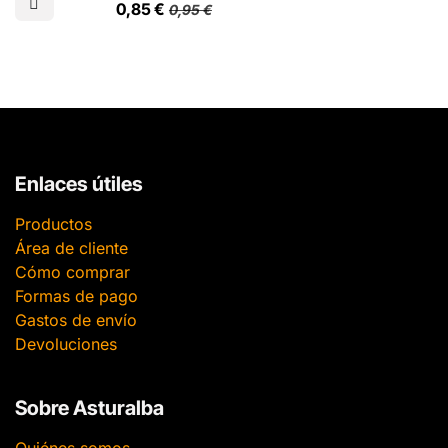
0,85
€
0,95
€
700 mm de alto, 550 de
ancho y 200 micras de grosor
Enlaces útiles
Productos
Área de cliente
Cómo comprar
Formas de pago
Gastos de envío
Devoluciones
Sobre Asturalba