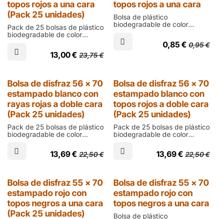
ludotecas
topos rojos a una cara
topos rojos a una cara
(Pack 25 unidades)
Bolsa de plástico
biodegradable de color
Pack de 25 bolsas de plástico
blanco con puntos rojos
biodegradable de color
impresas a una cara de talla
blanco con puntos rojos
0,85
€
0,95
€
infantil de 700 mm de alto,
impresas a una cara de talla
550 de ancho y 200 micras
13,00
€
23,75
€
infantil de 700 mm de alto,
de grosor; para disfraces de
550 de ancho y 200 micras
payaso
de grosor; para disfraces de
payaso
Bolsa de disfraz 56 x 70
Bolsa de disfraz 56 x 70
estampado blanco con
estampado blanco con
rayas rojas a doble cara
topos rojos a doble cara
(Pack 25 unidades)
(Pack 25 unidades)
Pack de 25 bolsas de plástico
Pack de 25 bolsas de plástico
biodegradable de color
biodegradable de color
blanco con rayas rojas
blanco con puntos rojos
impresas a doble cara de talla
impresas a doble cara de talla
13,69
€
13,69
€
22,50
€
22,50
€
infantil de 700 mm de alto,
infantil de 700 mm de alto,
560 de ancho y 200 micras
560 de ancho y 200 micras
de grosor; para crear
de grosor; para crear
disfraces personalizados para
disfraces de payaso para
Outlet
Outlet
Bolsa de disfraz 55 x 70
Bolsa de disfraz 55 x 70
grupos de niños en
grupos de niños en
estampado rojo con
estampado rojo con
guarderías, escuelas y
guarderías, escuelas y
ludotecas
ludotecas
topos negros a una cara
topos negros a una cara
(Pack 25 unidades)
Bolsa de plástico