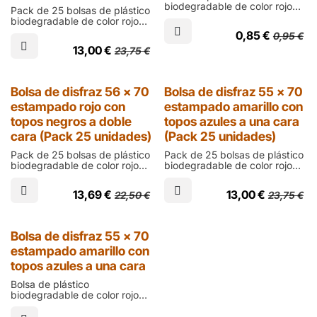
biodegradable de color rojo
Pack de 25 bolsas de plástico
con puntos negros impresas a
biodegradable de color rojo
una cara de talla infantil de
con puntos negros impresas a
0,85
€
0,95
€
700 mm de alto, 550 de
una cara de talla infantil de
ancho y 200 micras de grosor
13,00
€
23,75
€
700 mm de alto, 550 de
ancho y 200 micras de grosor
Outlet
Bolsa de disfraz 56 x 70
Bolsa de disfraz 55 x 70
estampado rojo con
estampado amarillo con
topos negros a doble
topos azules a una cara
cara (Pack 25 unidades)
(Pack 25 unidades)
Pack de 25 bolsas de plástico
Pack de 25 bolsas de plástico
biodegradable de color rojo
biodegradable de color rojo
con puntos negros impresas a
con puntos negros impresas a
doble cara de talla infantil de
una cara de talla infantil de
13,69
€
13,00
€
22,50
€
23,75
€
700 mm de alto, 560 de
700 mm de alto, 550 de
ancho y 200 micras de
ancho y 200 micras de grosor
grosor; para crear disfraces
de mariquita para grupos de
Outlet
Bolsa de disfraz 55 x 70
niños en guarderías, escuelas
estampado amarillo con
y ludotecas
topos azules a una cara
Bolsa de plástico
biodegradable de color rojo
con puntos negros impresas a
una cara de talla infantil de