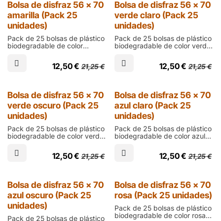
Bolsa de disfraz 56 x 70
Bolsa de disfraz 56 x 70
fiestas de carnaval o
amarilla (Pack 25
verde claro (Pack 25
manualidades escolares
unidades)
unidades)
Pack de 25 bolsas de plástico
Pack de 25 bolsas de plástico
biodegradable de color
biodegradable de color verde
amarillo de talla infantil de 700
claro de talla infantil de 700
mm de alto, 560 de ancho y
mm de alto, 560 de ancho y
12,50
€
12,50
€
21,25
€
21,25
€
200 micras de grosor; para
200 micras de grosor; para
crear disfraces
crear disfraces
personalizados de forma
personalizados de forma
sencilla y económica para
sencilla y económica para
Bolsa de disfraz 56 x 70
Bolsa de disfraz 56 x 70
fiestas de carnaval o
fiestas de carnaval o
verde oscuro (Pack 25
azul claro (Pack 25
manualidades escolares
manualidades escolares
unidades)
unidades)
Pack de 25 bolsas de plástico
Pack de 25 bolsas de plástico
biodegradable de color verde
biodegradable de color azul
oscuro de talla infantil de 700
claro de talla infantil de 700
mm de alto, 560 de ancho y
mm de alto, 560 de ancho y
12,50
€
12,50
€
21,25
€
21,25
€
200 micras de grosor; para
200 micras de grosor; para
crear disfraces
crear disfraces
personalizados de forma
personalizados de forma
sencilla y económica para
sencilla y económica para
Bolsa de disfraz 56 x 70
Bolsa de disfraz 56 x 70
fiestas de carnaval o
fiestas de carnaval o
azul oscuro (Pack 25
rosa (Pack 25 unidades)
manualidades escolares
manualidades escolares
unidades)
Pack de 25 bolsas de plástico
biodegradable de color rosa
Pack de 25 bolsas de plástico