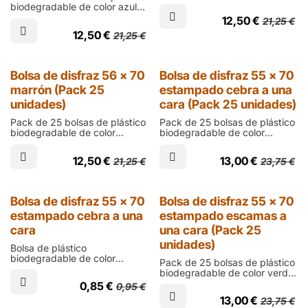
de talla infantil de 700 mm de
biodegradable de color azul
alto, 560 de ancho y 200
oscuro de talla infantil de 700
12,50
€
21,25
€
micras de grosor; para crear
mm de alto, 560 de ancho y
disfraces personalizados de
12,50
€
21,25
€
200 micras de grosor; para
forma sencilla y económica
crear disfraces
para fiestas de carnaval o
personalizados de forma
manualidades escolares
sencilla y económica para
Outlet
Bolsa de disfraz 56 x 70
Bolsa de disfraz 55 x 70
fiestas de carnaval o
marrón (Pack 25
estampado cebra a una
manualidades escolares
unidades)
cara (Pack 25 unidades)
Pack de 25 bolsas de plástico
Pack de 25 bolsas de plástico
biodegradable de color
biodegradable de color
marrón de talla infantil de 700
blanco con rayas negras
mm de alto, 560 de ancho y
impresas a una cara de talla
12,50
€
13,00
€
21,25
€
23,75
€
200 micras de grosor; para
infantil de 700 mm de alto,
crear disfraces
550 de ancho y 200 micras
personalizados de forma
de grosor; para disfraces de
sencilla y económica para
cebra
Outlet
Outlet
Bolsa de disfraz 55 x 70
Bolsa de disfraz 55 x 70
fiestas de carnaval o
estampado cebra a una
estampado escamas a
manualidades escolares
cara
una cara (Pack 25
unidades)
Bolsa de plástico
biodegradable de color
Pack de 25 bolsas de plástico
blanco con rayas negras
biodegradable de color verde
impresas a una cara de talla
con escamas impresas a una
0,85
€
0,95
€
infantil de 700 mm de alto,
cara de talla infantil de 700
550 de ancho y 200 micras
13,00
€
23,75
€
mm de alto, 550 de ancho y