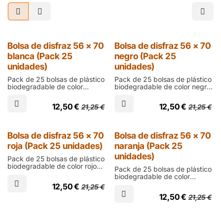
Bolsa de disfraz 56 x 70
Bolsa de disfraz 56 x 70
blanca (Pack 25
negro (Pack 25
unidades)
unidades)
Pack de 25 bolsas de plástico
Pack de 25 bolsas de plástico
biodegradable de color
biodegradable de color negro
blanco de talla infantil de 700
de talla infantil de 700 mm de
mm de alto, 560 de ancho y
alto, 560 de ancho y 200
12,50
€
12,50
€
21,25
€
21,25
€
200 micras de grosor; para
micras de grosor; para crear
crear disfraces
disfraces personalizados de
personalizados de forma
forma sencilla y económica
sencilla y económica para
para fiestas de carnaval o
Bolsa de disfraz 56 x 70
Bolsa de disfraz 56 x 70
fiestas de carnaval o
manualidades escolares
roja (Pack 25 unidades)
naranja (Pack 25
manualidades escolares
unidades)
Pack de 25 bolsas de plástico
biodegradable de color rojo
Pack de 25 bolsas de plástico
de talla infantil de 700 mm de
biodegradable de color
alto, 560 de ancho y 200
naranja de talla infantil de 700
12,50
€
21,25
€
micras de grosor; para crear
mm de alto, 560 de ancho y
disfraces personalizados de
12,50
€
21,25
€
200 micras de grosor; para
forma sencilla y económica
crear disfraces
para fiestas de carnaval o
personalizados de forma
manualidades escolares
sencilla y económica para