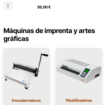
esquinas Warrior, apta para
hacer la media luna de los
36,00
€
calendarios, o para uñeros en
trabajos de impresión. El radio
es de 21 mm
Máquinas de imprenta y artes
gráficas
Plastificadoras
Encuadernadoras