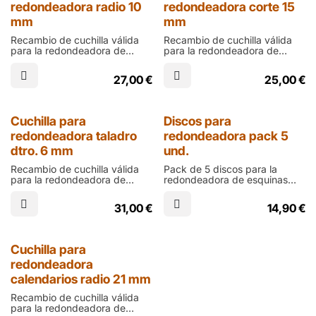
redondeadora radio 10
redondeadora corte 15
mm
mm
Recambio de cuchilla válida
Recambio de cuchilla válida
para la redondeadora de
para la redondeadora de
esquinas Warrior, apta para el
esquinas Warrior, apta para el
troquelado de cantos
troquelado de cantos rectos
27,00
€
25,00
€
redondos con radio de 10 mm
de hasta 15 mm
Cuchilla para
Discos para
redondeadora taladro
redondeadora pack 5
dtro. 6 mm
und.
Recambio de cuchilla válida
Pack de 5 discos para la
para la redondeadora de
redondeadora de esquinas
esquinas Warrior, apta para
Warrior, sirven para no dañar
hacer taladros con un agujero
las cuchillas al accionar la
31,00
€
14,90
€
de diámetro 6 mm
palanca
Cuchilla para
redondeadora
calendarios radio 21 mm
Recambio de cuchilla válida
para la redondeadora de