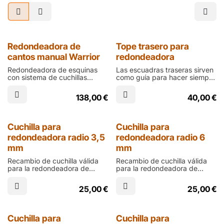
Redondeadora de
Tope trasero para
cantos manual Warrior
redondeadora
Redondeadora de esquinas
Las escuadras traseras sirven
con sistema de cuchillas
como guía para hacer siempre
intercambiables de gran
los cortes en el mismo sitio,
calidad y robustez.
son muy recomendables
138,00
€
40,00
€
Incluye cuchilla de radio 6 mm
cuando se hacen calendarios
o uñeros
Cuchilla para
Cuchilla para
redondeadora radio 3,5
redondeadora radio 6
mm
mm
Recambio de cuchilla válida
Recambio de cuchilla válida
para la redondeadora de
para la redondeadora de
esquinas Warrior, apta para el
esquinas Warrior, apta para el
troquelado de cantos
troquelado de cantos
25,00
€
25,00
€
redondos con radio de 3,5
redondos con radio de 6 mm
mm
Cuchilla para
Cuchilla para