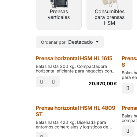
Prensas
Consumibles
verticales
para prensas
HSM
Destacado
Ordenar por:
Prensa horizontal HSM HL 1615
Prens
S
Balas hasta 200 kg. Compactadora
horizontal eficiente para negocios con
Balas 
volumen medio-bajo de residuos. La
para em
HSM HL 1615 es ideal para minoristas,
alto de
20.970,00
€
pequeñas industrias y almacenes que
gran fu
buscan orden, ahorro de espacio y
diseño 
reducción de costes logísticos
cartón,
volume
Prensa horizontal HSM HL 4809
Prens
ST
Balas h
compact
Balas hasta 420 kg. Diseñada para
grandes
entornos comerciales y logísticos de
residuo
tamaño pequeño o mediano. La HSM HL
almace
4809 ST combina potencia y facilidad