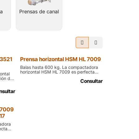
ra
Prensas de canal
 3521
Prensa horizontal HSM HL 7009
Balas hasta 600 kg. La compactadora
horizontal HSM HL 7009 es perfecta
ontal
para centros logísticos y grandes
ión de
Consultar
superficies que requieren máxima
frece
potencia, rapidez y eficiencia en gestión
ara
de residuos
nsultar
nosos
 7009
17
adora
ecta
s
a