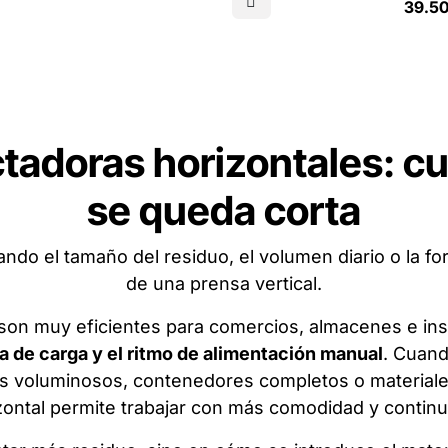
 por su rendimiento constante y
39.5
potencia, rapidez y eficiencia en
acidad para manejar grandes
de residuos
es de cartón y plástico
Garantía oficial de 1 año HSM
Plazo de entrega: bajo pedido, a
semanas
Transporte incluido hasta destin
incluye descarga del camión ni
ubicación definitiva de la máquin
doras horizontales: cu
se queda corta
ando el tamaño del residuo, el volumen diario o la f
de una prensa vertical.
son muy eficientes para comercios, almacenes e ins
a de carga y el ritmo de alimentación manual
. Cuand
jes voluminosos, contenedores completos o materiale
zontal permite trabajar con más comodidad y continu