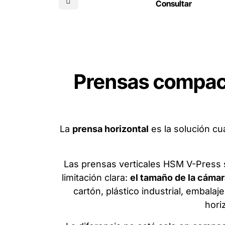
destaca
Consultar
de uso para la compactación eficaz de
su cap
residuos en espacios reducidos
volúmen
Prensas compacta
La
prensa horizontal
es la solución cu
Las prensas verticales HSM V-Press 
limitación clara:
el tamaño de la cámar
cartón, plástico industrial, embala
hori