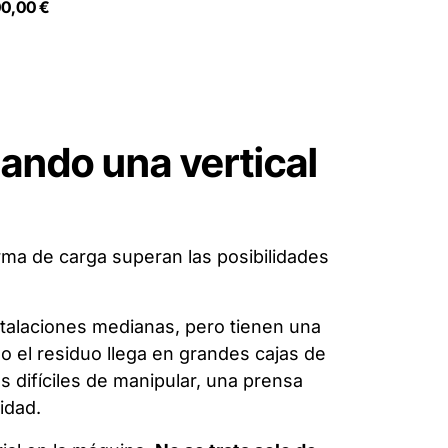
00,00
€
 gestión
prox. 8
o. No
a.
ando una vertical
orma de carga superan las posibilidades
talaciones medianas, pero tienen una
o el residuo llega en grandes cajas de
s difíciles de manipular, una prensa
idad.