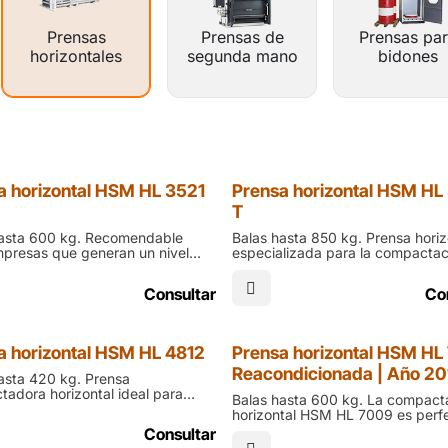
Prensas
Prensas de
Prensas pa
horizontales
segunda mano
bidones
a horizontal HSM HL 3521
Prensa horizontal HSM HL
T
hasta 600 kg. Recomendable
Balas hasta 850 kg. Prensa horiz
presas que generan un nivel
especializada para la compactac
 residuos. La HL 3521 S ofrece
neumáticos. La HSM HL 3521 T o
erza de compactación y un
una solución potente y robusta p
Consultar
Co
robusto para uso intensivo con
talleres, recicladoras y centros
 plásticos y materiales de
industriales con residuos volumi
n medio a grande
de caucho
Reacondicionada
a horizontal HSM HL 4812
Prensa horizontal HSM HL
Reacondicionada | Año 20
asta 420 kg. Prensa
adora horizontal ideal para
Balas hasta 600 kg. La compact
 tareas de eliminación de
horizontal HSM HL 7009 es perf
s en el comercio minorista y
para centros logísticos y grande
Consultar
nes centrales. La HSM HL 4812
superficies que requieren máxim