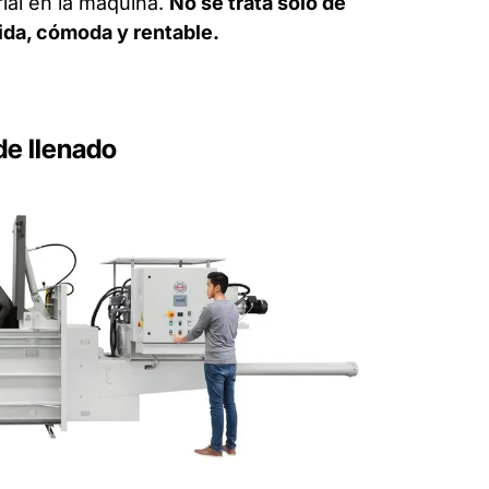
ial en la máquina.
No se trata solo de
ida, cómoda y rentable.
de llenado