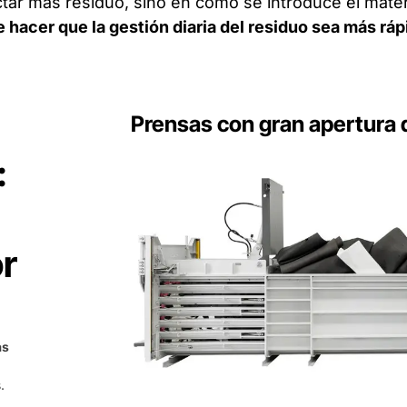
tar más residuo, sino en cómo se introduce el mater
 hacer que la gestión diaria del residuo sea más ráp
Prensas con gran apertura 
:
or
as
.