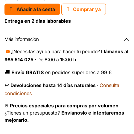
Añadir a la cesta
Comprar ya
Entrega en 2 días laborables
Más información
☎️
¿Necesitas ayuda para hacer tu pedido?
Llámanos al
985 514 025
· De 8:00 a 15:00 h
🚚
Envío GRATIS
en pedidos superiores a 99 €
↩️
Consulta
Devoluciones hasta 14 días naturales
·
condiciones
Precios especiales para compras por volumen
💬
¿Tienes un presupuesto?
Envíanoslo e intentaremos
mejorarlo.