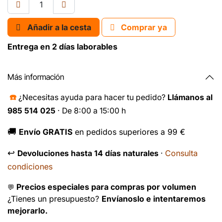
Añadir a la cesta
Comprar ya
Entrega en 2 días laborables
Más información
☎️
¿Necesitas ayuda para hacer tu pedido?
Llámanos al
985 514 025
· De 8:00 a 15:00 h
🚚
Envío GRATIS
en pedidos superiores a 99 €
↩️
Consulta
Devoluciones hasta 14 días naturales
·
condiciones
Precios especiales para compras por volumen
💬
¿Tienes un presupuesto?
Envíanoslo e intentaremos
mejorarlo.