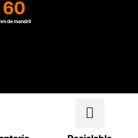
60
m de mandril