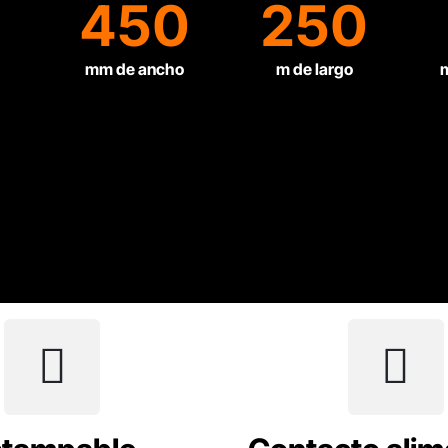
450
250
mm de ancho
m de largo
m