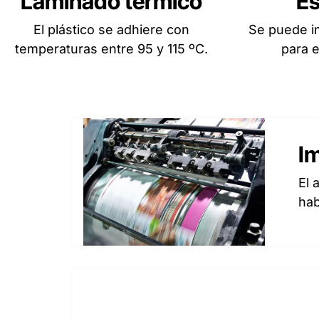
Laminado térmico
E
El plástico se adhiere con
Se puede im
temperaturas entre 95 y 115 ºC.
para e
I
El 
hab