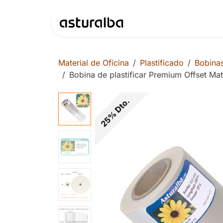
Ir al contenido
Productos
Material de Oficina
Plastificado
Bobinas
Bobina de plastificar Premium Offset M
25% Dto.