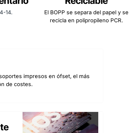
entario
Reciclable
4-14.
El BOPP se separa del papel y se
recicla en polipropileno PCR.
 soportes impresos en ófset, el más
ón de costes.
te