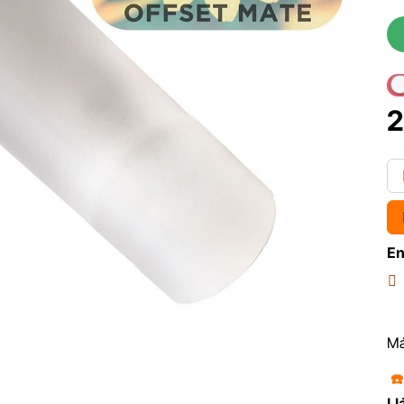
2
En
Má
☎
Ll