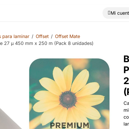
Muebles
Máquinas
Material de oficina
Blog
 para laminar
Offset
Offset Mate
ate 27 µ 450 mm x 250 m (Pack 8 unidades)
B
P
2
(
Ca
mi
co
la