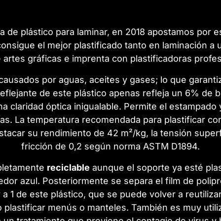
 de plástico para laminar, en 2018 apostamos por est
consigue el mejor plastificado tanto en laminación 
e artes gráficas e imprenta con plastificadoras profe
ausados por aguas, aceites y gases; lo que garantiza
flejante de este plástico apenas refleja un 6% de br
claridad óptica inigualable. Permite el estampado y 
nas. La temperatura recomendada para plastificar con
estacar
su rendimiento de 42 m²/kg
, la
tensión superf
fricción de 0,2 según norma ASTM D1894.
mpletamente
reciclable
aunque el soporte ya esté plas
dor azul. Posteriormente se separa el film de polipro
r a 1 de este plástico, que se puede volver a reutilizar
mo plastificar menús o manteles. También es muy utili
 un tratamiento que previene el contagio de virus y 