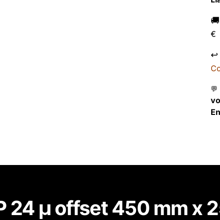

€
↩
Co
💬
v
En
 24 µ offset 450 mm x 