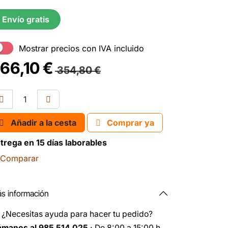
Envío gratis
Mostrar precios con IVA incluido
66,10
€
354,80
€
Añadir a la cesta
Comprar ya
trega en 15 días laborables
Comparar
s información
️
¿Necesitas ayuda para hacer tu pedido?
ámanos al 985 514 025
· De 8:00 a 15:00 h