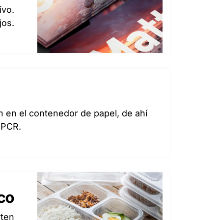
ivo.
jos.
n en el contenedor de papel, de ahí
 PCR.
ico
rten