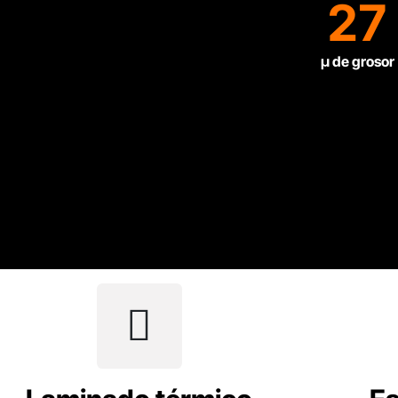
27
µ de grosor