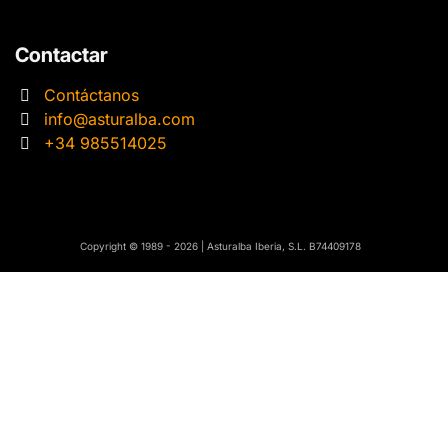
Contactar
Contáctanos
info@asturalba.com
+34 985514025
​​Copyright © 1989 - 2026 | Asturalba Iberia, S.L. B74409178