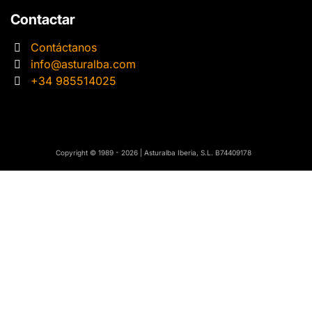
Contactar
Contáctanos
info@asturalba.com
+34 985514025
​​Copyright © 1989 - 2026 | Asturalba Iberia, S.L. B74409178