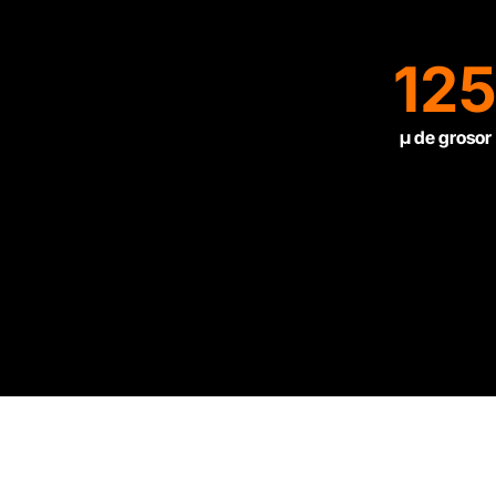
12
µ de grosor