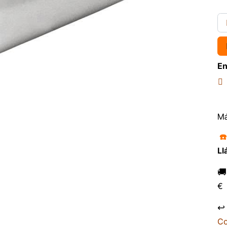
En
Má
☎
Ll

€
↩
Co