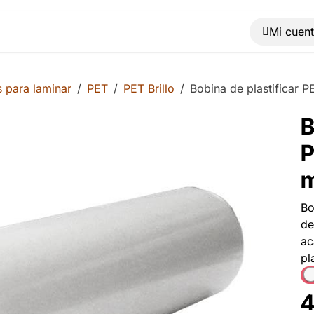
Muebles
Máquinas
Material de oficina
Blog
 para laminar
PET
PET Brillo
Bobina de plastificar 
B
P
m
Bo
de
ac
pl
4