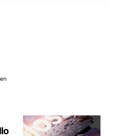
 en
llo