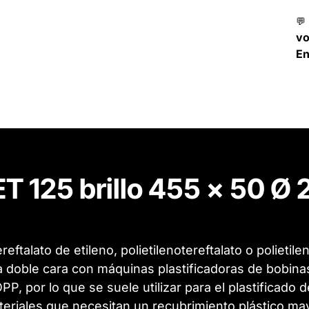
💬
v
En
T 125 brillo 455 x 50 Ø
ereftalato de etileno, polietilenotereftalato o polietil
 doble cara con máquinas plastificadoras de bobinas.
P, por lo que se suele utilizar para el plastificado
eriales que necesitan un recubrimiento plástico ma