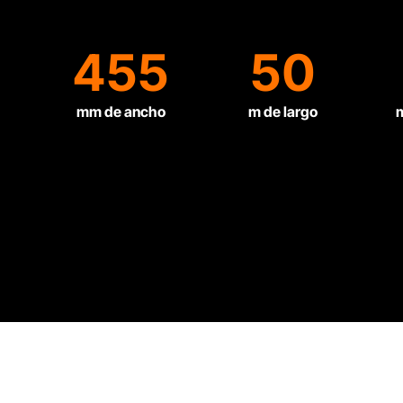
5
455
50
mm de ancho
m de largo
m