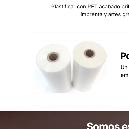
Plastificar con PET acabado br
imprenta y artes gr
Po
Un 
emb
Somos es