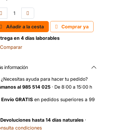
Añadir a la cesta
Comprar ya
trega en 4 días laborables
Comparar
s información
️
¿Necesitas ayuda para hacer tu pedido?
ámanos al 985 514 025
· De 8:00 a 15:00 h

Envío GRATIS
en pedidos superiores a 99
️
Devoluciones hasta 14 días naturales
·
nsulta condiciones