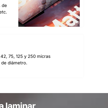
s de
etc.
 42, 75, 125 y 250 micras
 de diámetro.
a laminar