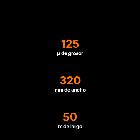
125
µ de grosor
320
mm de ancho
50
m de largo