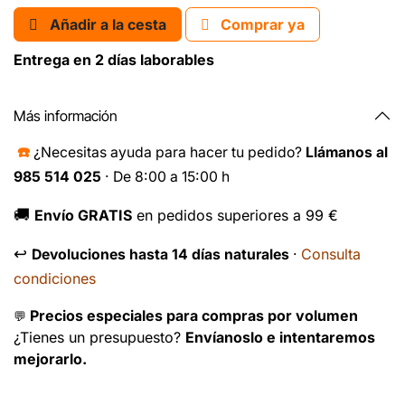
Añadir a la cesta
Comprar ya
Entrega en 2 días laborables
Más información
☎️
¿Necesitas ayuda para hacer tu pedido?
Llámanos al
985 514 025
· De 8:00 a 15:00 h
🚚
Envío GRATIS
en pedidos superiores a 99 €
↩️
Consulta
Devoluciones hasta 14 días naturales
·
condiciones
Precios especiales para compras por volumen
💬
¿Tienes un presupuesto?
Envíanoslo e intentaremos
mejorarlo.