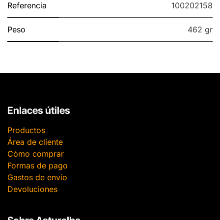
Referencia
100202158
Peso
462 gr
Enlaces útiles
Productos
Área de cliente
Cómo comprar
Formas de pago
Gastos de envío
Devoluciones