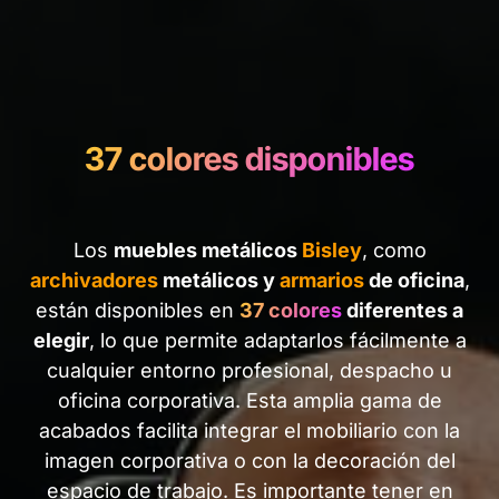
37 colores disponibles
Los
muebles metálicos
Bisley
, como
archivadores
metálicos y
armarios
de oficina
,
están disponibles en
37 colores
diferentes a
elegir
, lo que permite adaptarlos fácilmente a
cualquier entorno profesional, despacho u
oficina corporativa. Esta amplia gama de
acabados facilita integrar el mobiliario con la
imagen corporativa o con la decoración del
espacio de trabajo. Es importante tener en