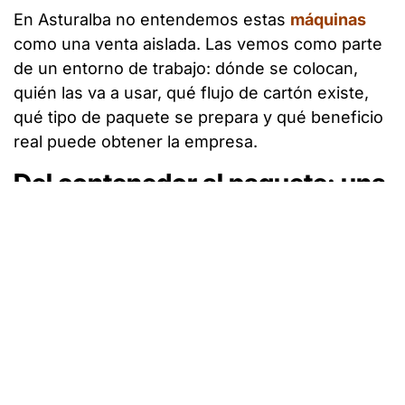
En Asturalba no entendemos estas
máquinas
como una venta aislada. Las vemos como parte
de un entorno de trabajo: dónde se colocan,
quién las va a usar, qué flujo de cartón existe,
qué tipo de paquete se prepara y qué beneficio
real puede obtener la empresa.
Del contenedor al paquete: una
mejora que se entiende en un
vídeo
En esta entrada contamos solo con vídeo, y
precisamente por eso el contexto es
fundamental.
El vídeo permite ver la transformación de forma
inmediata: el cartón usado entra en la
HSM