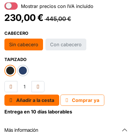
Mostrar precios con IVA incluido
230,00
€
445,00
€
CABECERO
Sin cabecero
Con cabecero
TAPIZADO
Añadir a la cesta
Comprar ya
Entrega en 10 días laborables
Más información