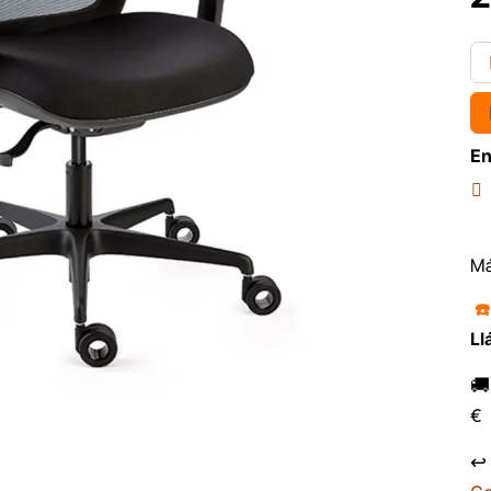
En
Má
☎
Ll

€
↩