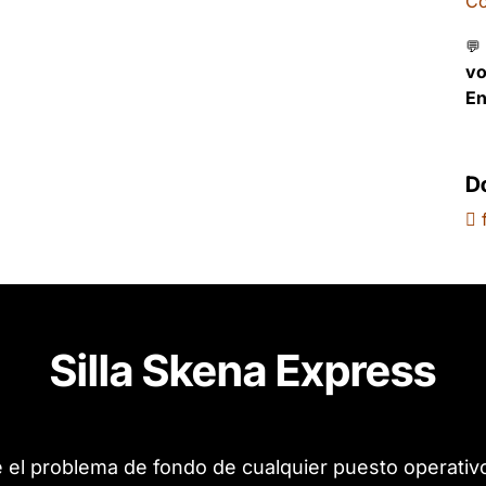
Co
💬
v
En
D
f
Silla Skena Express
ve el problema de fondo de cualquier puesto operativo