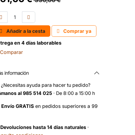
330,00
€
Añadir a la cesta
Comprar ya
trega en 4 días laborables
Comparar
s información
️
¿Necesitas ayuda para hacer tu pedido?
ámanos al 985 514 025
· De 8:00 a 15:00 h

Envío GRATIS
en pedidos superiores a 99
️
Devoluciones hasta 14 días naturales
·