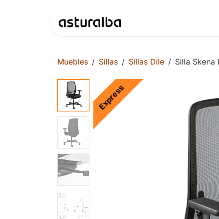
Ir al contenido
Productos
Muebles
Sillas
Sillas Dile
Silla Skena
Express