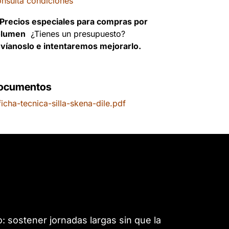
nsulta condiciones
Precios especiales para compras por
olumen
¿Tienes un presupuesto?
víanoslo e intentaremos mejorarlo.
ocumentos
icha-tecnica-silla-skena-dile.pdf
: sostener jornadas largas sin que la