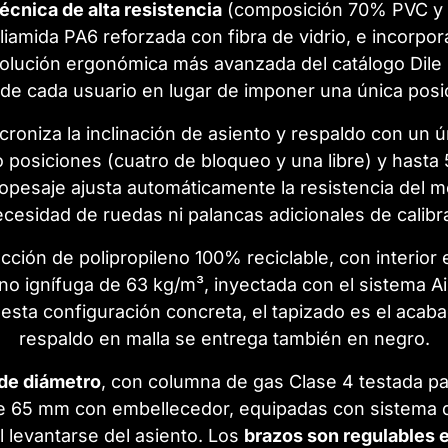
écnica de alta resistencia
(composición 70% PVC y 3
liamida PA6 reforzada con fibra de vidrio, e incorpo
 solución ergonómica más avanzada del catálogo Dile 
 de cada usuario en lugar de imponer una única posi
croniza la inclinación de asiento y respaldo con un 
 posiciones (cuatro de bloqueo y una libre) y hasta 5
autopesaje ajusta automáticamente la resistencia del
ecesidad de ruedas ni palancas adicionales de calib
yección de polipropileno 100% reciclable, con interi
o ignífuga de 63 kg/m³, inyectada con el sistema Ai
n esta configuración concreta, el tapizado es el aca
respaldo en malla se entrega también en negro.
de diámetro
, con columna de gas Clase 4 testada pa
65 mm con embellecedor, equipadas con sistema d
l levantarse del asiento. Los
brazos son regulables e