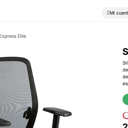
Muebles
Máquinas
Material de oficina
Blog
 Express Dile
S
Si
de
de
es
2