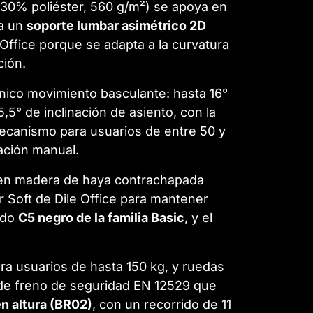
0% poliéster, 560 g/m²) se apoya en
ra un
soporte lumbar asimétrico 2D
Office porque se adapta a la curvatura
ción.
único movimiento basculante: hasta 16°
,5° de inclinación de asiento, con la
 mecanismo para usuarios de entre 50 y
ración manual.
or en madera de haya contrachapada
r Soft de Dile Office para mantener
bado
C5 negro de la familia Basic
, y el
ra usuarios de hasta 150 kg, y ruedas
e freno de seguridad EN 12529 que
n altura (BR02)
, con un recorrido de 11