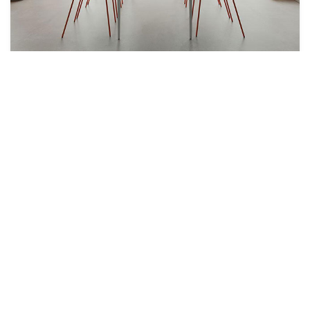
y minimalista
La silla Noom 50 combina un diseño
minimalista con una estructura ligera y
resistente. La estética depurada y líneas
suaves de su carcasa ergonómica la
hacen ideal para espacios modernos y
funcionales tanto de reunión como de
trabajo u ocio, ofreciendo una solución
versátil sin renunciar a la comodidad y al
estilo.