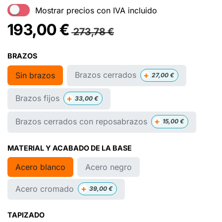
Mostrar precios con IVA incluido
193,00
€
273,78
€
BRAZOS
+
Brazos cerrados
Sin brazos
27,00
€
+
Brazos fijos
33,00
€
+
Brazos cerrados con reposabrazos
15,00
€
MATERIAL Y ACABADO DE LA BASE
Acero blanco
Acero negro
+
Acero cromado
39,00
€
TAPIZADO