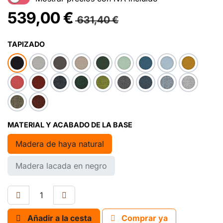
539,00
€
631,40
€
TAPIZADO
MATERIAL Y ACABADO DE LA BASE
Madera de haya natural
Madera lacada en negro
Añadir a la cesta
Comprar ya