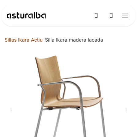
Ir al contenido
Sillas Ikara Actiu
Silla Ikara madera lacada