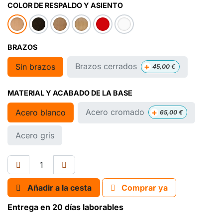
COLOR DE RESPALDO Y ASIENTO
BRAZOS
+
Brazos cerrados
Sin brazos
45,00
€
MATERIAL Y ACABADO DE LA BASE
+
Acero cromado
Acero blanco
65,00
€
Acero gris
Añadir a la cesta
Comprar ya
Entrega en 20 días laborables