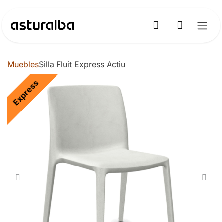
Ir al contenido
Muebles
Silla Fluit Express Actiu
Express