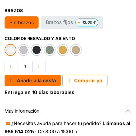
BRAZOS
+
Brazos fijos
Sin brazos
13,00
€
COLOR DE RESPALDO Y ASIENTO
Añadir a la cesta
Comprar ya
Entrega en 10 días laborables
Más información
☎️
¿Necesitas ayuda para hacer tu pedido?
Llámanos al
985 514 025
· De 8:00 a 15:00 h