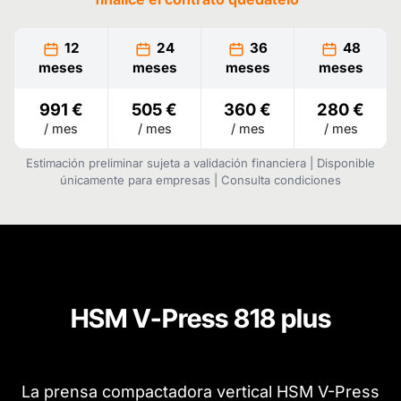
12
24
36
48
meses
meses
meses
meses
991 €
505 €
360 €
280 €
/ mes
/ mes
/ mes
/ mes
Estimación preliminar sujeta a validación financiera | Disponible
únicamente para empresas | Consulta condiciones
HSM V-Press 818 plus
La prensa compactadora vertical HSM V-Press