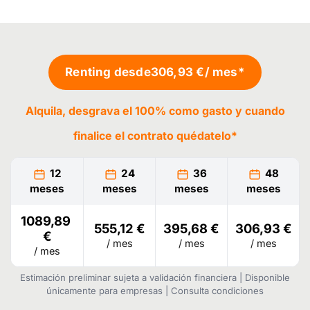
Renting desde
306,93 €
/ mes*
Alquila, desgrava el 100% como gasto y cuando
finalice el contrato
quédatelo
*
12
24
36
48
meses
meses
meses
meses
1089,89
555,12 €
395,68 €
306,93 €
€
/ mes
/ mes
/ mes
/ mes
Estimación preliminar sujeta a validación financiera | Disponible
únicamente para empresas | Consulta condiciones