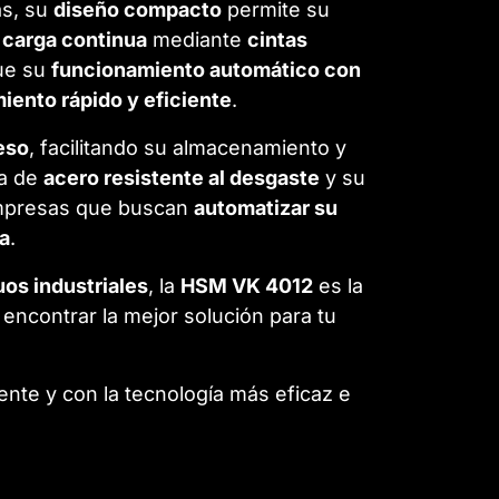
s, su
diseño compacto
permite su
a
carga continua
mediante
cintas
que su
funcionamiento automático con
iento rápido y eficiente
.
eso
, facilitando su almacenamiento y
ra de
acero resistente al desgaste
y su
mpresas que buscan
automatizar su
va
.
uos industriales
, la
HSM VK 4012
es la
encontrar la mejor solución para tu
ente y con la tecnología más eficaz e