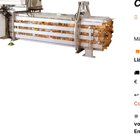
C
Má
☎
Ll

€
↩
Co
💬
v
En