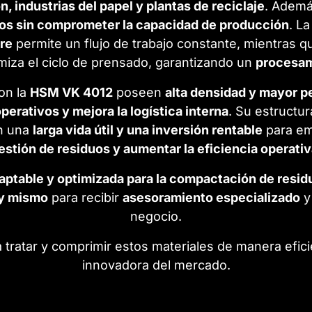
, industrias del papel y plantas de reciclaje
. Ademá
os sin comprometer la capacidad de producción
. L
ire
permite un flujo de trabajo constante, mientras 
miza el ciclo de prensado, garantizando un
procesam
on la
HSM VK 4012
poseen
alta densidad y mayor p
perativos y mejora la logística interna
. Su estructu
n una
larga vida útil y una inversión rentable
para e
estión de residuos y aumentar la eficiencia operati
aptable y optimizada para la compactación de resid
y mismo
para recibir
asesoramiento especializado
y 
negocio.
 tratar y comprimir estos materiales de manera efici
innovadora del mercado.