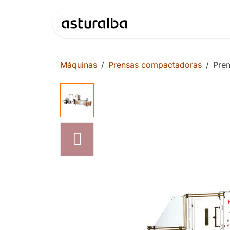
Ir al contenido
Productos
Máquinas
Prensas compactadoras
Pre