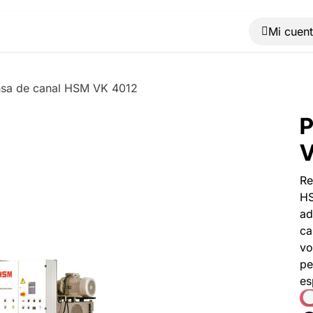
Muebles
Máquinas
Material de oficina
Blog
nsa de canal HSM VK 4012
P
V
Re
HS
ad
ca
vo
pe
es