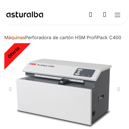
Ir al contenido
Máquinas
Perforadora de cartón HSM ProfiPack C400
Oferta