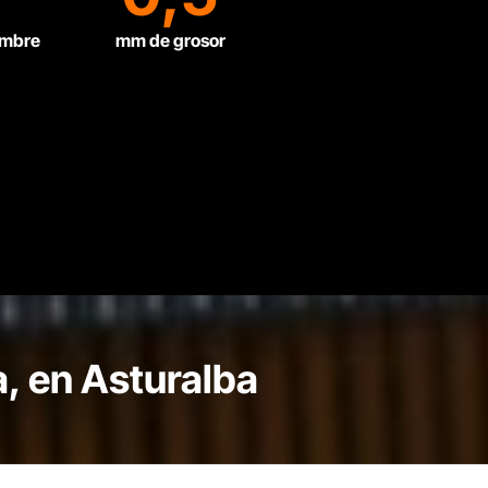
ambre
mm de grosor
a, en Asturalba