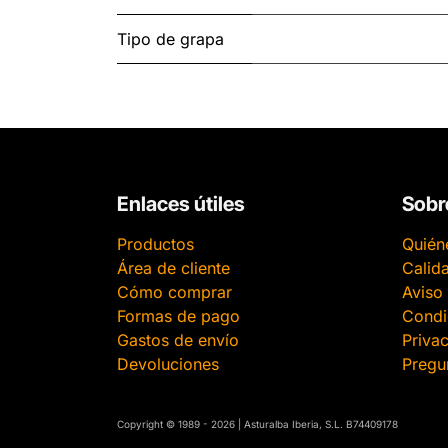
Tipo de grapa
Enlaces útiles
Sobr
Productos
Quién
Área de cliente
Calid
Cómo comprar
Aviso 
Formas de pago
Condi
Gastos de envío
Priva
Devoluciones
Pregu
​​Copyright © 1989 - 2026 | Asturalba Iberia, S.L. B74409178