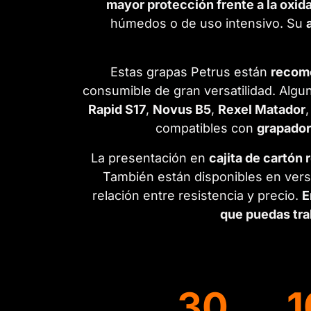
mayor protección frente a la oxid
húmedos o de uso intensivo. Su
Estas grapas Petrus están
recome
consumible de gran versatilidad. Algu
Rapid S17
,
Novus B5
,
Rexel Matador
compatibles con
grapador
La presentación en
cajita de cartón 
También están disponibles en ver
relación entre resistencia y precio.
E
que puedas tra
30
1