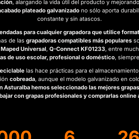
ación
, alargando la vida útil del producto y mejora
acabado plateado galvanizado
no sólo aporta durabi
constante y sin atascos.
ndadas para cualquier grapadora que utilice forma
nas de las
grapadoras compatibles más populares
so
,
Maped Universal
,
Q-Connect KF01233
, entre muc
as de uso escolar, profesional o doméstico
, siempr
reciclable
las hace prácticas para el almacenamiento
sión
cobreada
, aunque el modelo galvanizado en color
n Asturalba hemos seleccionado las mejores grapas 
bajar con grapas profesionales y comprarlas online a
000
6
2