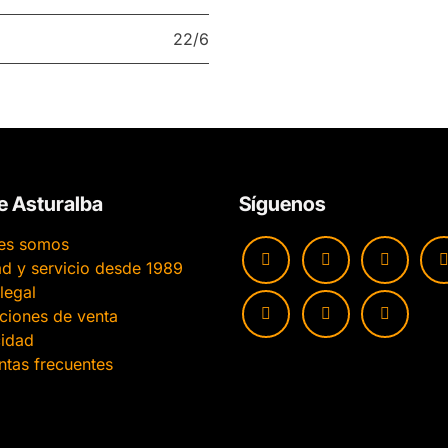
22/6
e Asturalba
Síguenos
es somos
ad y servicio desde 1989
legal
ciones de venta
cidad
ntas frecuentes