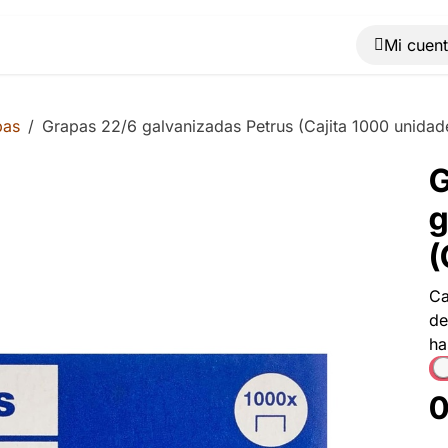
Muebles
Máquinas
Material de oficina
Blog
pas
Grapas 22/6 galvanizadas Petrus (Cajita 1000 unidad
G
g
(
Ca
de
ha
0