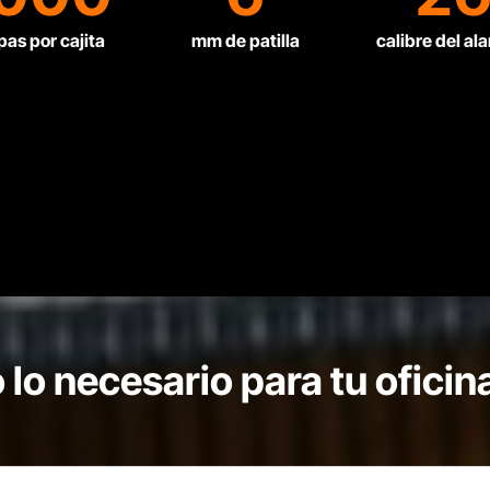
pas por cajita
mm de patilla
calibre del al
 lo necesario para tu oficin