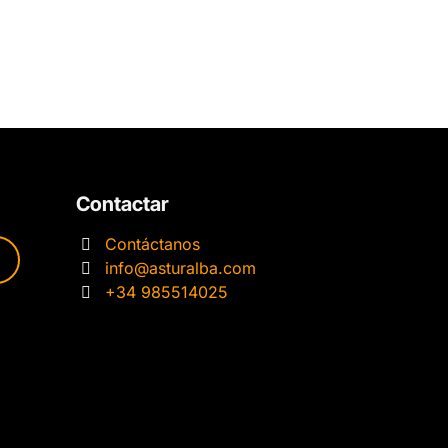
Contactar
Contáctanos
info@asturalba.com
+34 985514025