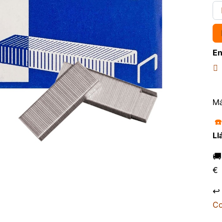
En
Má
☎
Ll

€
↩
Co