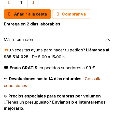
Añadir a la cesta
Comprar ya
Entrega en 2 días laborables
Más información
☎️
¿Necesitas ayuda para hacer tu pedido?
Llámanos al
985 514 025
· De 8:00 a 15:00 h
🚚
Envío GRATIS
en pedidos superiores a 99 €
↩️
Consulta
Devoluciones hasta 14 días naturales
·
condiciones
Precios especiales para compras por volumen
💬
¿Tienes un presupuesto?
Envíanoslo e intentaremos
mejorarlo.