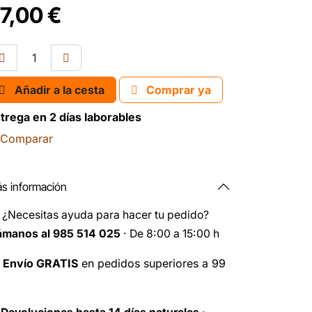
7,00
€
Añadir a la cesta
Comprar ya
trega en 2 días laborables
Comparar
s información
️
¿Necesitas ayuda para hacer tu pedido?
ámanos al 985 514 025
· De 8:00 a 15:00 h

Envío GRATIS
en pedidos superiores a 99
️