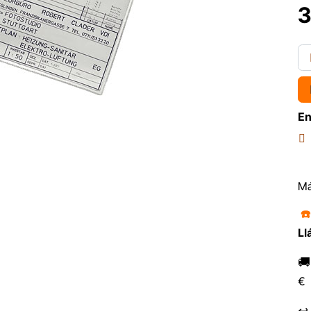
3
En
Má
☎
Ll

€
↩