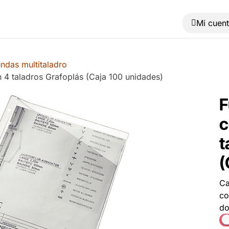
Muebles
Máquinas
Material de oficina
Blog
ndas multitaladro
 4 taladros Grafoplás (Caja 100 unidades)
F
c
t
(
Ca
co
do