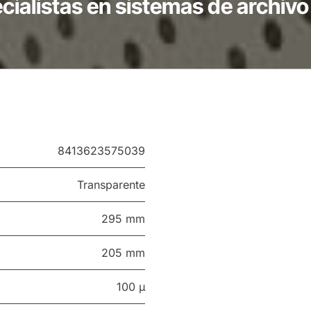
ialistas en sistemas de archivo 
8413623575039
Transparente
295 mm
205 mm
100 µ