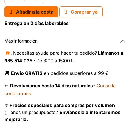
Añadir a la cesta
Comprar ya
Entrega en 2 días laborables
Más información
☎️
¿Necesitas ayuda para hacer tu pedido?
Llámanos al
985 514 025
· De 8:00 a 15:00 h
🚚
Envío GRATIS
en pedidos superiores a 99 €
↩️
Consulta
Devoluciones hasta 14 días naturales
·
condiciones
Precios especiales para compras por volumen
💬
¿Tienes un presupuesto?
Envíanoslo e intentaremos
mejorarlo.