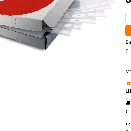
En
Má
☎
Ll

€
↩