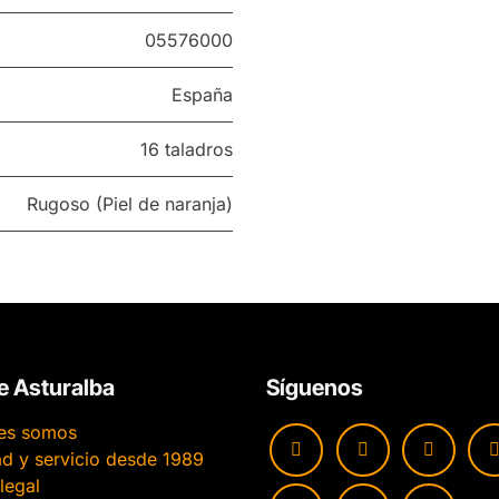
05576000
España
16 taladros
Rugoso (Piel de naranja)
e Asturalba
Síguenos
es somos
ad y servicio desde 1989
legal