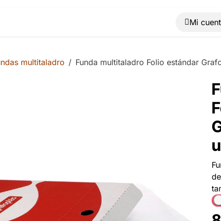
Muebles
Máquinas
Material de oficina
Blog
ndas multitaladro
Funda multitaladro Folio estándar Graf
F
F
G
u
Fu
de
ta
8