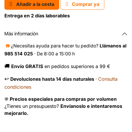
Añadir a la cesta
Comprar ya
Entrega en 2 días laborables
Más información
☎️
¿Necesitas ayuda para hacer tu pedido?
Llámanos al
985 514 025
· De 8:00 a 15:00 h
🚚
Envío GRATIS
en pedidos superiores a 99 €
↩️
Consulta
Devoluciones hasta 14 días naturales
·
condiciones
Precios especiales para compras por volumen
💬
¿Tienes un presupuesto?
Envíanoslo e intentaremos
mejorarlo.