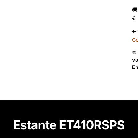

€
↩
Co
💬
v
En
Estante ET410RSPS