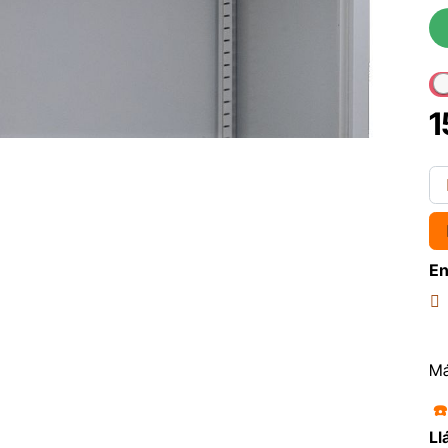
1
En
Má
☎
Ll