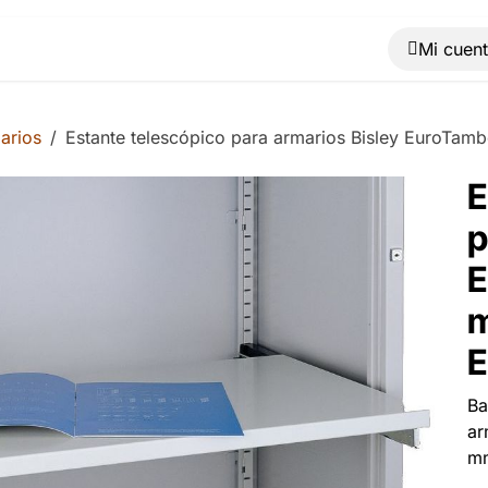
Muebles
Máquinas
Material de oficina
Blog
arios
Estante telescópico para armarios Bisley EuroT
E
p
E
m
Ba
ar
mm