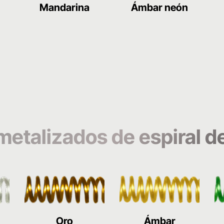
n
Mandarina
Ámbar neón
metalizados de espiral de
Oro
Ámbar