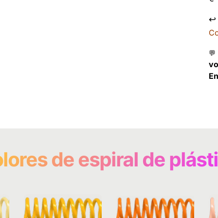
↩
Co
💬
v
En
lores de espiral de plást