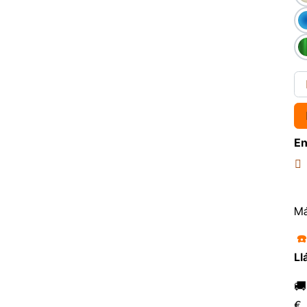
En
Má
☎
Ll

€