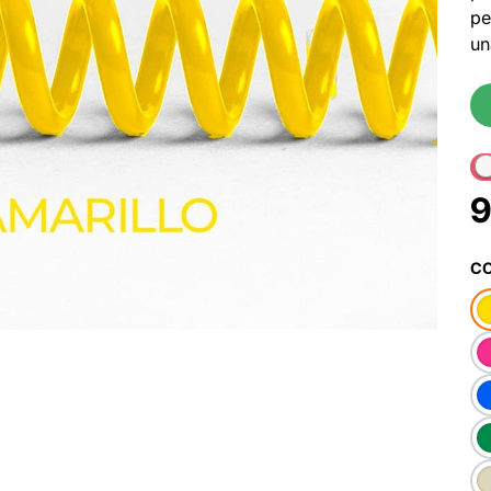
pe
un
9
CO