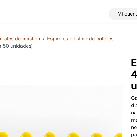
Muebles
Máquinas
Material de oficina
Blog
irales de plástico
Espirales plástico de colores
a 50 unidades)
E
4
u
Ca
di
na
ma
ne
pa