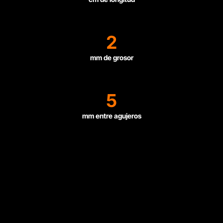
2
mm de grosor
5
mm entre agujeros