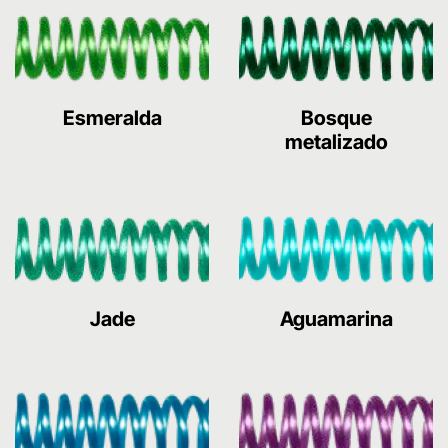
Esmeralda
Bosque
metalizado
Jade
Aguamarina