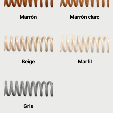
Marrón
Marrón claro
Beige
Marfil
Gris