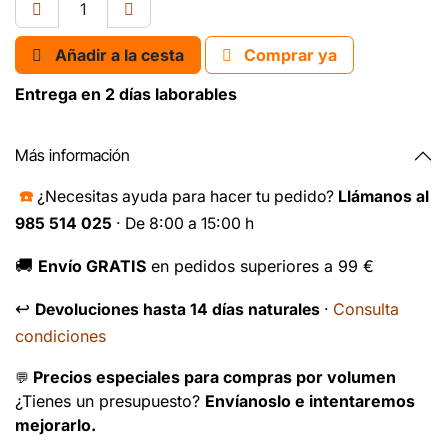
Añadir a la cesta
Comprar ya
Entrega en 2 días laborables
Más información
☎️
¿Necesitas ayuda para hacer tu pedido?
Llámanos al
985 514 025
· De 8:00 a 15:00 h
🚚
Envío GRATIS
en pedidos superiores a 99 €
↩️
Consulta
Devoluciones hasta 14 días naturales
·
condiciones
Precios especiales para compras por volumen
💬
¿Tienes un presupuesto?
Envíanoslo e intentaremos
mejorarlo.