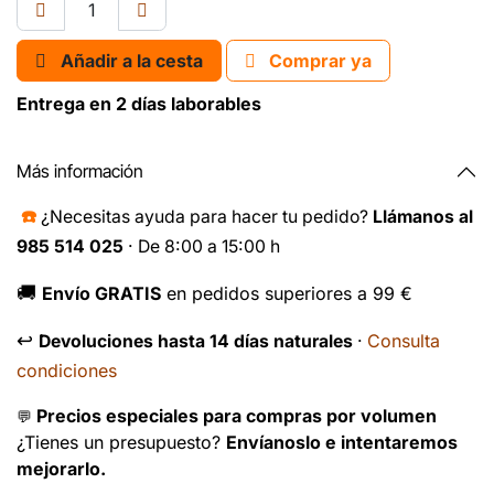
Añadir a la cesta
Comprar ya
Entrega en 2 días laborables
Más información
☎️
¿Necesitas ayuda para hacer tu pedido?
Llámanos al
985 514 025
· De 8:00 a 15:00 h
🚚
Envío GRATIS
en pedidos superiores a 99 €
↩️
Consulta
Devoluciones hasta 14 días naturales
·
condiciones
Precios especiales para compras por volumen
💬
¿Tienes un presupuesto?
Envíanoslo e intentaremos
mejorarlo.