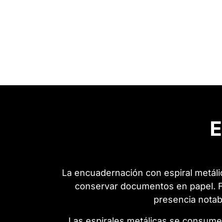
E
La encuadernación con espiral metáli
conservar documentos en papel. Fa
presencia notab
Las espirales metálicas se consum