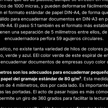
lico de 1000 micras, y pueden deformarse fácilmente
n el formato estándar de papel DIN-A4, de forma qu
s válido para encuadernar documentos en DIN-A3 en p
DIN-A4. El paso 5:1 también es el formato más establ
enen una separación de 5 milímetros entre ellos, d
encuadernadora perfora 59 agujeros circulares.
tico, no existe tanta variedad de hilos de colores p
ojo, verde y azul. EEl color verde de este espiral de 
a encuadernar documentos de empresas cuyo color 
ímetros son los adecuados para encuadernar pequeñ
e papel del gramaje estándar de 80 g/m²
. Esta medid
de 4 milímetros, dos por cada lado. Es importante 
as las portadas. El acto de pasar hojas es más cómo
permite un giro de 360 grados para facilitar la lectura