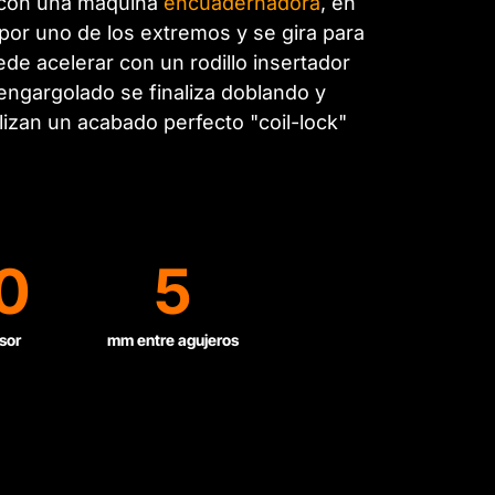
s con una máquina
encuadernadora
, en
 por uno de los extremos y se gira para
de acelerar con un rodillo insertador
 engargolado se finaliza doblando y
lizan un acabado perfecto "coil-lock"
0
5
sor
mm entre agujeros