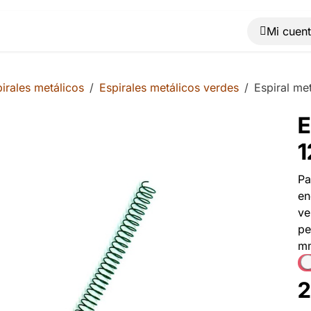
Muebles
Máquinas
Material de oficina
Blog
irales metálicos
Espirales metálicos verdes
Espiral me
E
1
Pa
en
ve
pe
mm
2