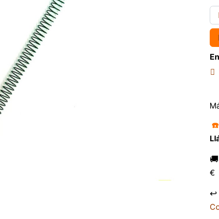
En
Má
☎
Ll

€
↩
Co