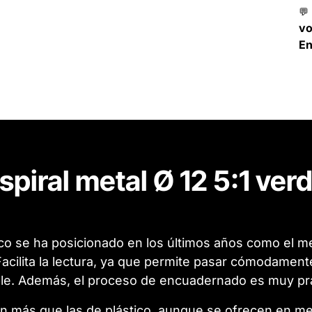
💬
v
En
spiral metal Ø 12 5:1 ver
co se ha posicionado en los últimos años como el me
cilita la lectura, ya que permite pasar cómodamente 
le. Además, el proceso de encuadernado es muy prác
en más que las de plástico, aunque se ofrecen en m