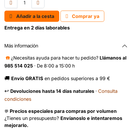
Añadir a la cesta
Comprar ya
Entrega en 2 días laborables
Más información
☎️
¿Necesitas ayuda para hacer tu pedido?
Llámanos al
985 514 025
· De 8:00 a 15:00 h
🚚
Envío GRATIS
en pedidos superiores a 99 €
↩️
Consulta
Devoluciones hasta 14 días naturales
·
condiciones
Precios especiales para compras por volumen
💬
¿Tienes un presupuesto?
Envíanoslo e intentaremos
mejorarlo.