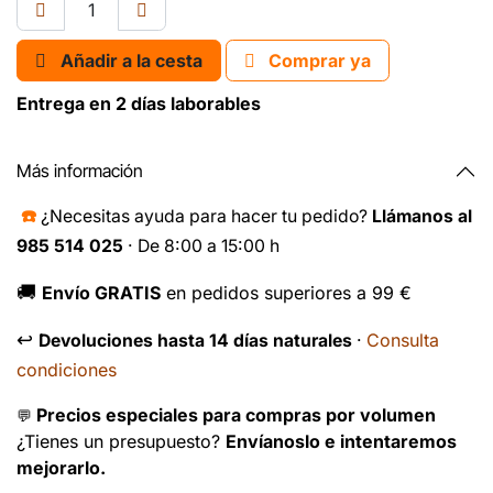
Añadir a la cesta
Comprar ya
Entrega en 2 días laborables
Más información
☎️
¿Necesitas ayuda para hacer tu pedido?
Llámanos al
985 514 025
· De 8:00 a 15:00 h
🚚
Envío GRATIS
en pedidos superiores a 99 €
↩️
Consulta
Devoluciones hasta 14 días naturales
·
condiciones
Precios especiales para compras por volumen
💬
¿Tienes un presupuesto?
Envíanoslo e intentaremos
mejorarlo.