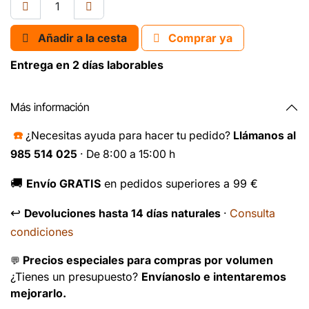
Añadir a la cesta
Comprar ya
Entrega en 2 días laborables
Más información
☎️
¿Necesitas ayuda para hacer tu pedido?
Llámanos al
985 514 025
· De 8:00 a 15:00 h
🚚
Envío GRATIS
en pedidos superiores a 99 €
↩️
Consulta
Devoluciones hasta 14 días naturales
·
condiciones
Precios especiales para compras por volumen
💬
¿Tienes un presupuesto?
Envíanoslo e intentaremos
mejorarlo.