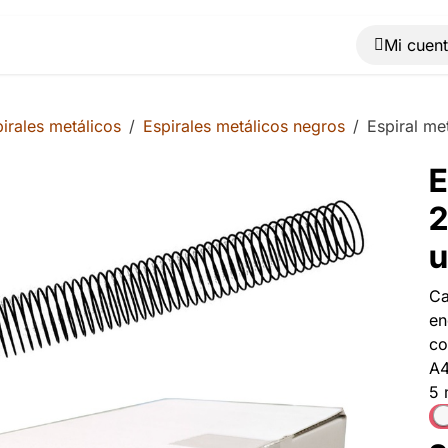
Muebles
Máquinas
Material de oficina
Blog
irales metálicos
Espirales metálicos negros
Espiral me
E
2
u
Ca
en
co
A4
5 