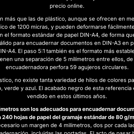
precio online.
en más que las de plástico, aunque se ofrecen en m
lico de 1200 micras, y pueden deformarse fácilmente
n el formato estándar de papel DIN-A4, de forma qu
s válido para encuadernar documentos en DIN-A3 en p
DIN-A4. El paso 5:1 también es el formato más establ
enen una separación de 5 milímetros entre ellos, d
encuadernadora perfora 59 agujeros circulares.
ico, no existe tanta variedad de hilos de colores p
jo, verde y azul. El acabado negro de esta referenci
vendido en estos últimos años.
ilímetros son los adecuados para encuadernar docu
a 240 hojas de papel del gramaje estándar de 80 g/
esario un margen de 4 milímetros, dos por cada lad
adernación, incluidas las portadas. El acto de pasa