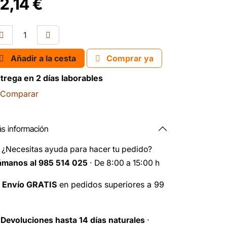
2,14
€
Añadir a la cesta
Comprar ya
trega en 2 días laborables
Comparar
s información
️
¿Necesitas ayuda para hacer tu pedido?
ámanos al 985 514 025
· De 8:00 a 15:00 h

Envío GRATIS
en pedidos superiores a 99
️
Devoluciones hasta 14 días naturales
·