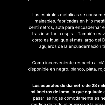
Las espirales metálicas se consum
maleables, fabricadas en hilo metá
centímetros, apta para encuadernar e
tras insertar la espiral. También e
corto es igual que el más largo del 
agujeros de la encuadernación ti
Como inconveniente respecto al plást
disponible en negro, blanco, plata, ro
Los espirales de diámetro de 28 m
milímetros de lomo, lo que equivale 
pasar las hojas cómodamente es nec
medida de todo el grueso de la encu