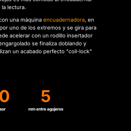
la lectura.
s con una máquina
encuadernadora
, en
 por uno de los extremos y se gira para
de acelerar con un rodillo insertador
 engargolado se finaliza doblando y
lizan un acabado perfecto "coil-lock"
0
5
sor
mm entre agujeros