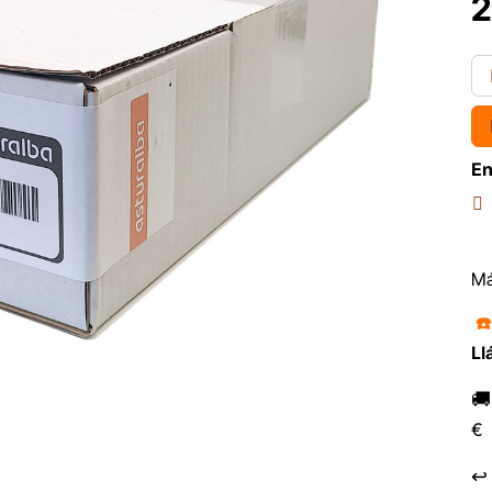
2
En
Má
☎
Ll

€
↩