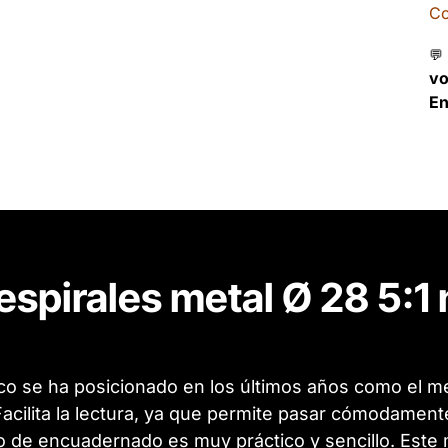
Co
💬
v
En
espirales metal Ø 28 5:1
co se ha posicionado en los últimos años como el me
cilita la lectura, ya que permite pasar cómodamente 
 de encuadernado es muy práctico y sencillo. Este m