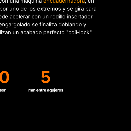
s con una máquina
encuadernadora
, en
 por uno de los extremos y se gira para
de acelerar con un rodillo insertador
 engargolado se finaliza doblando y
lizan un acabado perfecto "coil-lock"
0
5
sor
mm entre agujeros