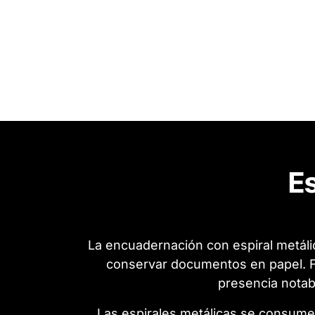
Es
La encuadernación con espiral metáli
conservar documentos en papel. Fa
presencia notab
Las espirales metálicas se consum