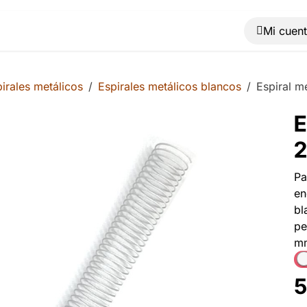
Muebles
Máquinas
Material de oficina
Blog
irales metálicos
Espirales metálicos blancos
Espiral m
E
2
Pa
en
bl
pe
mm
5