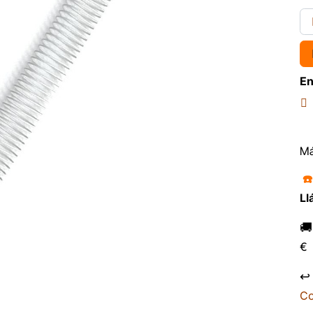
En
Má
☎
Ll

€
↩
Co