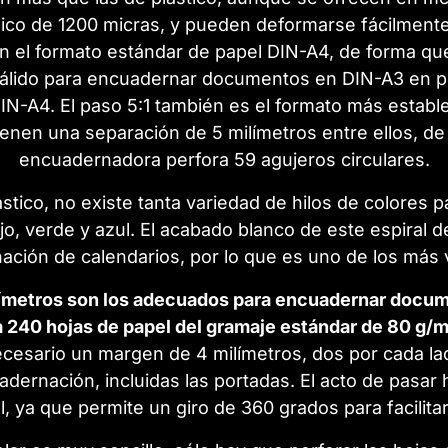
lico de 1200 micras, y pueden deformarse fácilmente
n el formato estándar de papel DIN-A4, de forma qu
s válido para encuadernar documentos en DIN-A3 en p
DIN-A4. El paso 5:1 también es el formato más establ
enen una separación de 5 milímetros entre ellos, d
encuadernadora perfora 59 agujeros circulares.
tico, no existe tanta variedad de hilos de colores p
rojo, verde y azul. El acabado blanco de este espiral
ación de calendarios, por lo que es uno de los más 
ilímetros son los adecuados para encuadernar docu
a 240 hojas de papel del gramaje estándar de 80 g/
esario un margen de 4 milímetros, dos por cada lad
adernación, incluidas las portadas. El acto de pasa
l, ya que permite un giro de 360 grados para facilitar 