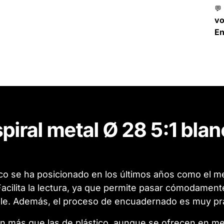
💬
v
En
piral metal Ø 28 5:1 bla
co se ha posicionado en los últimos años como el me
cilita la lectura, ya que permite pasar cómodamente 
le. Además, el proceso de encuadernado es muy prác
en más que las de plástico, aunque se ofrecen en m