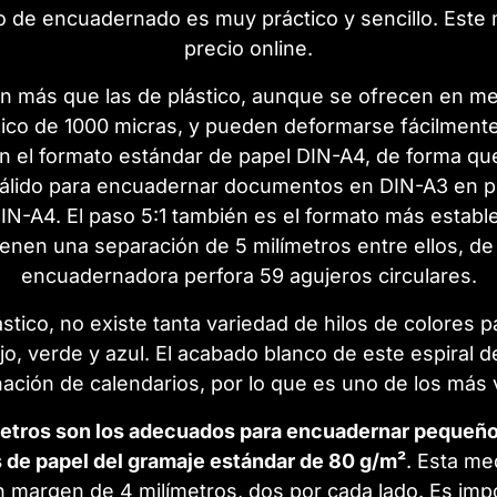
 de encuadernado es muy práctico y sencillo. Este m
precio online.
en más que las de plástico, aunque se ofrecen en m
lico de 1000 micras, y pueden deformarse fácilmente
n el formato estándar de papel DIN-A4, de forma qu
s válido para encuadernar documentos en DIN-A3 en p
DIN-A4. El paso 5:1 también es el formato más establ
enen una separación de 5 milímetros entre ellos, d
encuadernadora perfora 59 agujeros circulares.
tico, no existe tanta variedad de hilos de colores p
rojo, verde y azul. El acabado blanco de este espiral
ación de calendarios, por lo que es uno de los más 
ímetros son los adecuados para encuadernar pequeñ
s de papel del gramaje estándar de 80 g/m²
. Esta me
margen de 4 milímetros, dos por cada lado. Es impo