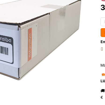
3
En
Má
☎
Ll

€