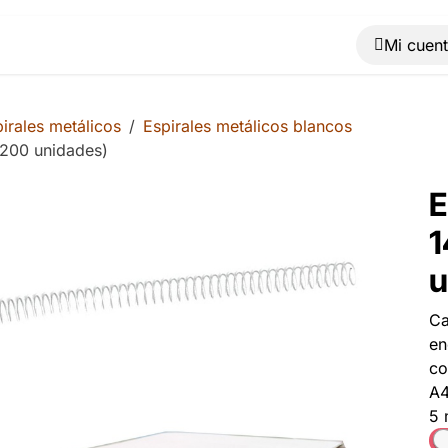
Muebles
Máquinas
Material de oficina
Blog
irales metálicos
Espirales metálicos blancos
 200 unidades)
E
1
u
Ca
en
co
A4
5 