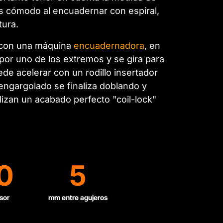
ás cómodo al encuadernar con espiral,
tura.
s con una máquina
encuadernadora
, en
 por uno de los extremos y se gira para
de acelerar con un rodillo insertador
 engargolado se finaliza doblando y
lizan un acabado perfecto "coil-lock"
0
5
sor
mm entre agujeros