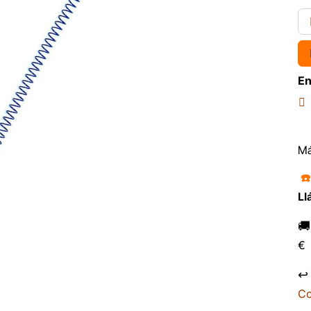
En
Má
☎
Ll

€
↩
Co