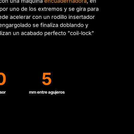
s con una máquina
encuadernadora
, en
 por uno de los extremos y se gira para
de acelerar con un rodillo insertador
 engargolado se finaliza doblando y
lizan un acabado perfecto "coil-lock"
0
5
sor
mm entre agujeros