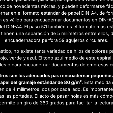
lico de novecientas micras, y pueden deformarse fáci
rnar en el formato estándar de papel DIN-A4, de f
bién es válido para encuadernar documentos en DIN-A3
del DIN-A4. El paso 5:1 también es el formato más es
 tienen una separación de 5 milímetros entre ellos, 
encuadernadora perfora 59 agujeros circulares.
tico, no existe tanta variedad de hilos de colores p
rojo, verde y azul. El tono azul medio de este espir
ales o para encuadernar documentos de empresas cuy
etros son los adecuados para encuadernar pequeño
papel del gramaje estándar de 80 g/m²
. Esta medida 
de 4 milímetros, dos por cada lado. Es importante 
as las portadas. El acto de pasar hojas es más cómo
permite un giro de 360 grados para facilitar la lectura