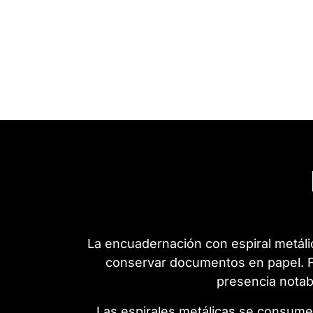
La encuadernación con espiral metáli
conservar documentos en papel. Fa
presencia notab
Las espirales metálicas se consum