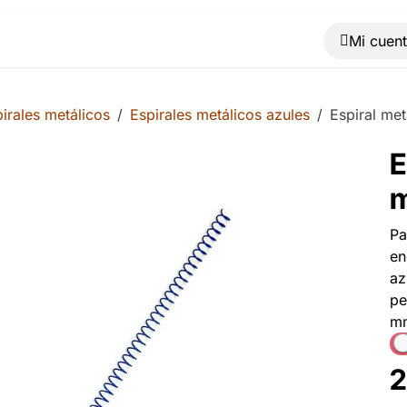
Muebles
Máquinas
Material de oficina
Blog
irales metálicos
Espirales metálicos azules
Espiral met
E
m
Pa
en
az
pe
mm
2