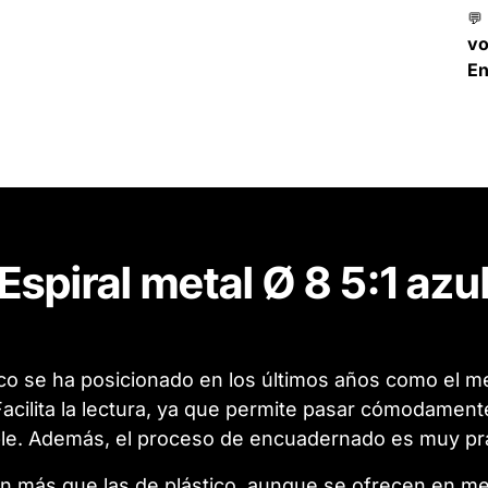
💬
v
En
Espiral metal Ø 8 5:1 azu
co se ha posicionado en los últimos años como el me
cilita la lectura, ya que permite pasar cómodamente 
le. Además, el proceso de encuadernado es muy prác
en más que las de plástico, aunque se ofrecen en m