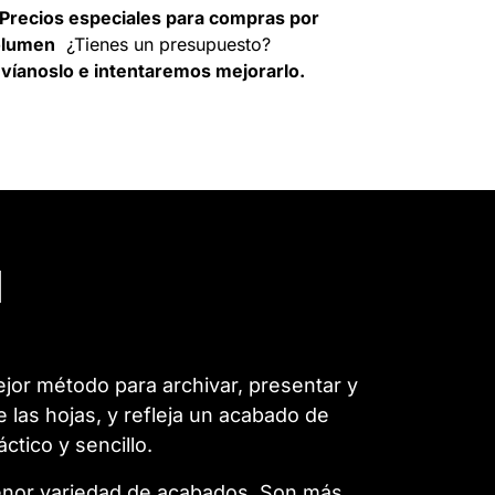
Precios especiales para compras por
olumen
¿Tienes un presupuesto?
víanoslo e intentaremos mejorarlo.
l
jor método para archivar, presentar y
las hojas, y refleja un acabado de
tico y sencillo.
enor variedad de acabados. Son más