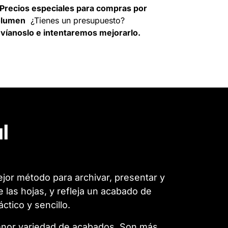
Precios especiales para compras por
olumen
¿Tienes un presupuesto?
víanoslo e intentaremos mejorarlo.
l
jor método para archivar, presentar y
las hojas, y refleja un acabado de
tico y sencillo.
enor variedad de acabados. Son más