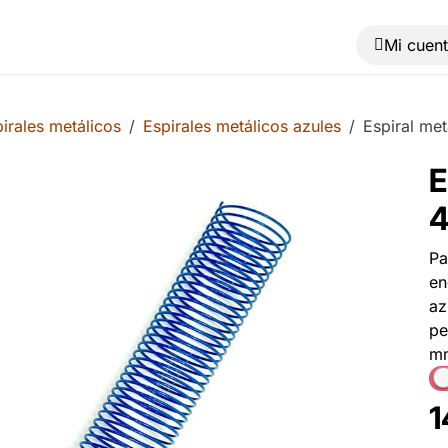
Muebles
Máquinas
Material de oficina
Blog
irales metálicos
Espirales metálicos azules
Espiral me
E
4
Pa
en
az
pe
mm
1