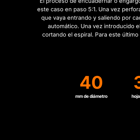
El proceso de encuadernar o engargol
este caso en paso 5:1. Una vez perfora
que vaya entrando y saliendo por cad
automático. Una vez introducido el
cortando el espiral. Para este últim
40
mm de diámetro
hoja