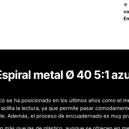
💬
v
En
Espiral metal Ø 40 5:1 azu
co se ha posicionado en los últimos años como el me
cilita la lectura, ya que permite pasar cómodamente 
le. Además, el proceso de encuadernado es muy prác
en más que las de plástico, aunque se ofrecen en m