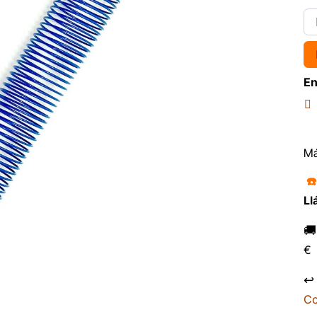
En
Má
☎
Ll

€
↩
Co