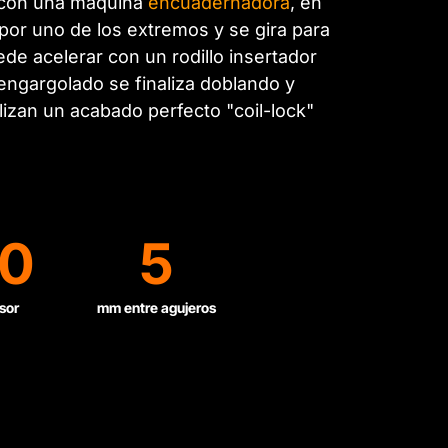
s con una máquina
encuadernadora
, en
 por uno de los extremos y se gira para
de acelerar con un rodillo insertador
 engargolado se finaliza doblando y
lizan un acabado perfecto "coil-lock"
00
5
sor
mm entre agujeros