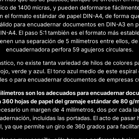
lico de 1400 micras, y pueden deformarse fácilmente
n el formato estándar de papel DIN-A4, de forma qu
s válido para encuadernar documentos en DIN-A3 en p
DIN-A4. El paso 5:1 también es el formato más establ
enen una separación de 5 milímetros entre ellos, d
encuadernadora perfora 59 agujeros circulares.
tico, no existe tanta variedad de hilos de colores p
rojo, verde y azul. El tono azul medio de este espir
ales o para encuadernar documentos de empresas cuy
milímetros son los adecuados para encuadernar docu
a 360 hojas de papel del gramaje estándar de 80 g/
esario un margen de 4 milímetros, dos por cada lad
adernación, incluidas las portadas. El acto de pasa
l, ya que permite un giro de 360 grados para facilitar 