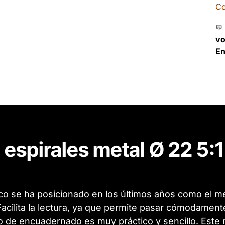
Co
💬
v
En
 espirales metal Ø 22 5:1
co se ha posicionado en los últimos años como el me
cilita la lectura, ya que permite pasar cómodamente 
 de encuadernado es muy práctico y sencillo. Este m