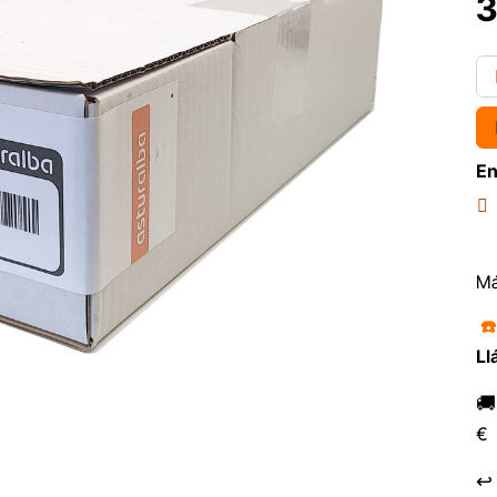
3
En
Má
☎
Ll

€
↩