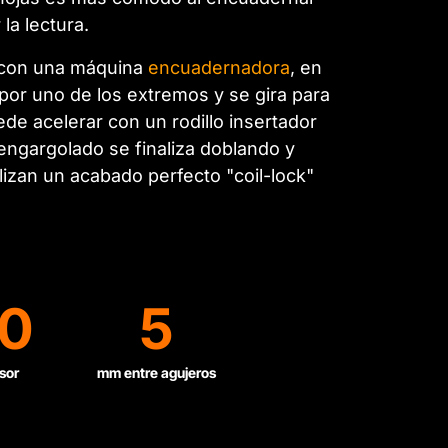
la lectura.
s con una máquina
encuadernadora
, en
 por uno de los extremos y se gira para
de acelerar con un rodillo insertador
 engargolado se finaliza doblando y
lizan un acabado perfecto "coil-lock"
0
5
sor
mm entre agujeros