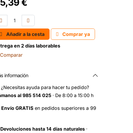
5,39
€
Añadir a la cesta
Comprar ya
trega en 2 días laborables
Comparar
s información
️
¿Necesitas ayuda para hacer tu pedido?
ámanos al 985 514 025
· De 8:00 a 15:00 h

Envío GRATIS
en pedidos superiores a 99
️
Devoluciones hasta 14 días naturales
·