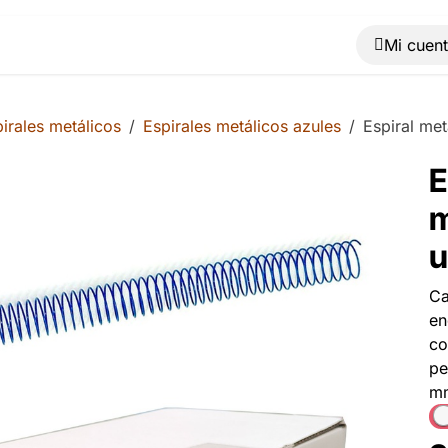
Muebles
Máquinas
Material de oficina
Blog
irales metálicos
Espirales metálicos azules
Espiral me
E
m
u
Ca
en
co
pe
mm