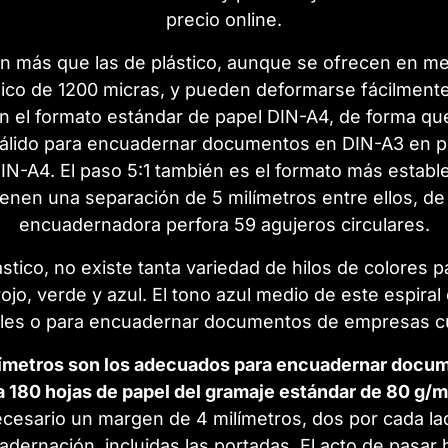
precio online.
en más que las de plástico, aunque se ofrecen en m
lico de 1200 micras, y pueden deformarse fácilmente
n el formato estándar de papel DIN-A4, de forma qu
s válido para encuadernar documentos en DIN-A3 en p
DIN-A4. El paso 5:1 también es el formato más establ
enen una separación de 5 milímetros entre ellos, d
encuadernadora perfora 59 agujeros circulares.
tico, no existe tanta variedad de hilos de colores p
rojo, verde y azul. El tono azul medio de este espir
ales o para encuadernar documentos de empresas cuy
ilímetros son los adecuados para encuadernar docu
a 180 hojas de papel del gramaje estándar de 80 g/m
esario un margen de 4 milímetros, dos por cada lad
adernación, incluidas las portadas. El acto de pasa