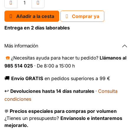
Añadir a la cesta
Comprar ya
Entrega en 2 días laborables
Más información
☎️
¿Necesitas ayuda para hacer tu pedido?
Llámanos al
985 514 025
· De 8:00 a 15:00 h
🚚
Envío GRATIS
en pedidos superiores a 99 €
↩️
Consulta
Devoluciones hasta 14 días naturales
·
condiciones
Precios especiales para compras por volumen
💬
¿Tienes un presupuesto?
Envíanoslo e intentaremos
mejorarlo.